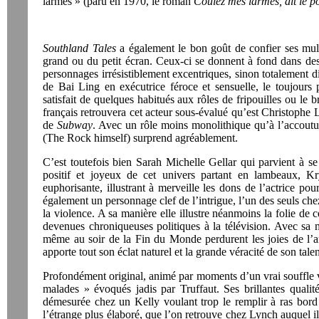
larmes » (paru en 1970, le roman
Coulez mes larmes, dit le p
Southland Tales
a également le bon goût de confier ses mult
grand ou du petit écran. Ceux-ci se donnent à fond dans des
personnages irrésistiblement excentriques, sinon totalement di
de Bai Ling en exécutrice féroce et sensuelle, le toujours 
satisfait de quelques habitués aux rôles de fripouilles ou le
français retrouvera cet acteur sous-évalué qu’est Christophe 
de
Subway
. Avec un rôle moins monolithique qu’à l’accoutu
(The Rock himself) surprend agréablement.
C’est toutefois bien Sarah Michelle Gellar qui parvient à se 
positif et joyeux de cet univers partant en lambeaux, K
euphorisante, illustrant à merveille les dons de l’actrice po
également un personnage clef de l’intrigue, l’un des seuls che
la violence. A sa manière elle illustre néanmoins la folie de
devenues chroniqueuses politiques à la télévision. Avec sa 
même au soir de la Fin du Monde perdurent les joies de l’
apporte tout son éclat naturel et la grande véracité de son talen
Profondément original, animé par moments d’un vrai souffle 
malades » évoqués jadis par Truffaut. Ses brillantes qualit
démesurée chez un Kelly voulant trop le remplir à ras bord 
l’étrange plus élaboré, que l’on retrouve chez Lynch auquel il