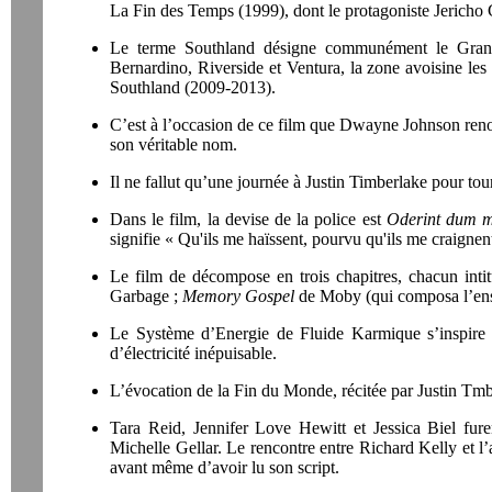
La Fin des Temps (1999), dont le protagoniste Jericho
Le terme Southland désigne communément le Gran
Bernardino, Riverside et Ventura, la zone avoisine les
Southland (2009-2013).
C’est à l’occasion de ce film que Dwayne Johnson ren
son véritable nom.
Il ne fallut qu’une journée à Justin Timberlake pour tou
Dans le film, la devise de la police est
Oderint dum m
signifie « Qu'ils me haïssent, pourvu qu'ils me craignent
Le film de décompose en trois chapitres, chacun inti
Garbage ;
Memory Gospel
de Moby (qui composa l’ens
Le Système d’Energie de Fluide Karmique s’inspire 
d’électricité inépuisable.
L’évocation de la Fin du Monde, récitée par Justin Tm
Tara Reid, Jennifer Love Hewitt et Jessica Biel fur
Michelle Gellar. Le rencontre entre Richard Kelly et l’a
avant même d’avoir lu son script.