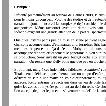
Critique :
Présenté prématurément au festival de Cannes 2008, le film 
pour le moins circonspect. Volonté des studios et de l’auteur
narration rajoutant encore à la complexité déjà considérable d
antagonistes. Même raccourci, avec une durée avoisinant 
scénario exigeant une grande attention de la part du spectateu
Quelques irritants partis pris de mise en scène peuvent égal
chansons accompagnant d’étonnantes chorégraphies (trip karma
mélodies sirupeuses et déjà datées de Moby, ce qui constit
accompagne d’abord efficacement le panorama ouvert sur une d
sa production, Sony investit un gros budget dédié aux effets
narration, On ressent que Kelly botte quelque peu en touche p
Et pourtant, malgré ces indéniables faiblesses,
Southland Tal
Totalement kaléidoscopique, alternant sur un tempo d’enfer pl
dérivant au sein d’une réalité en voie d’effondrement, multip
audaces. Kelly entraîne le spectateur dans un jeu de piste fas
guise les zones de mystère perdurant au-delà du récit. Ce ch
l’on accepte de jouer le jeu et de s’aventurer au-delà de la str