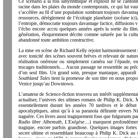
Ce scénario à la fois labyrinthique et explosif ne se cantonn
racine dans les plaies du monde contemporain, ce qui lui vaut u
s’accélère au fil d’une population sombrant toujours davanta
ressources, dérèglement de l’écologie planétaire (océane ici)
l’entropie, démocratie toujours davantage factice, diffusions v
l’écho encore accru quelques années après la sortie du film
génération, éloquemment décrite comme saturée par la culture
abandonné toute ambition constructive.
La mise en scène de Richard Kelly rejoint harmonieusement s
avec tonicité des scènes souvent brèves et relevant de natures
réalisation onéreuse ou simplement caméra sur l’épaule, e
trucages traditionnels… Aucun passage ne ressemble au précéd
d’un seul film. Un grand soin, presque maniaque, apparaît 
Southland Tales
tient la promesse de son titre en nous propo
Venice jusqu’au Downtown.
L’amateur de Science-fiction trouvera un intérêt supplémentai
actualiser, l’univers des ultimes romans de Philip K. Dick. 
essentiellement durant les années 70 tardives et le début
apocalyptiques, ainsi qu’à à sa paranoïa délirante envers 
naguère. Ces livres aussi tragiquement fous que fulgurants p
Radio libre Albemuth,
L'Exégèse
…) marquent profondément
tragique, encore parfois grandiose. Quelques images forte
secret ultime et ressemblant beaucoup à Philip K. Dick au 