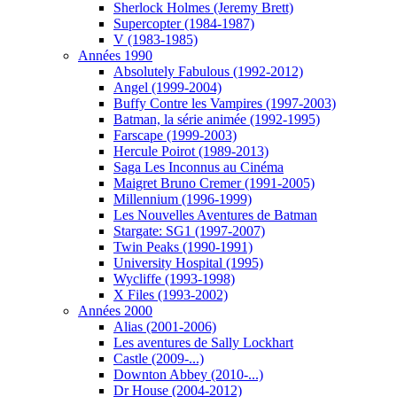
Sherlock Holmes (Jeremy Brett)
Supercopter (1984-1987)
V (1983-1985)
Années 1990
Absolutely Fabulous (1992-2012)
Angel (1999-2004)
Buffy Contre les Vampires (1997-2003)
Batman, la série animée (1992-1995)
Farscape (1999-2003)
Hercule Poirot (1989-2013)
Saga Les Inconnus au Cinéma
Maigret Bruno Cremer (1991-2005)
Millennium (1996-1999)
Les Nouvelles Aventures de Batman
Stargate: SG1 (1997-2007)
Twin Peaks (1990-1991)
University Hospital (1995)
Wycliffe (1993-1998)
X Files (1993-2002)
Années 2000
Alias (2001-2006)
Les aventures de Sally Lockhart
Castle (2009-...)
Downton Abbey (2010-...)
Dr House (2004-2012)