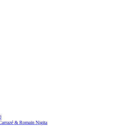
é
n Carrazé & Romain Nigita