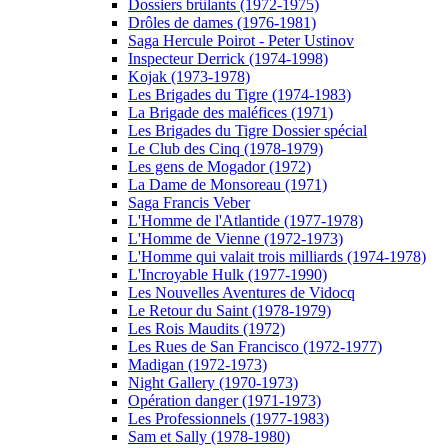
Dossiers brûlants (1972-1975)
Drôles de dames (1976-1981)
Saga Hercule Poirot - Peter Ustinov
Inspecteur Derrick (1974-1998)
Kojak (1973-1978)
Les Brigades du Tigre (1974-1983)
La Brigade des maléfices (1971)
Les Brigades du Tigre Dossier spécial
Le Club des Cinq (1978-1979)
Les gens de Mogador (1972)
La Dame de Monsoreau (1971)
Saga Francis Veber
L'Homme de l'Atlantide (1977-1978)
L'Homme de Vienne (1972-1973)
L'Homme qui valait trois milliards (1974-1978)
L'Incroyable Hulk (1977-1990)
Les Nouvelles Aventures de Vidocq
Le Retour du Saint (1978-1979)
Les Rois Maudits (1972)
Les Rues de San Francisco (1972-1977)
Madigan (1972-1973)
Night Gallery (1970-1973)
Opération danger (1971-1973)
Les Professionnels (1977-1983)
Sam et Sally (1978-1980)