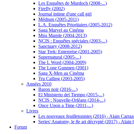
Les Enquêtes de Murdoch (2008-...)
Firefly (2002)
Journal intime d'une call girl
Médium (2005-2011)
L.A. Enquêtes Prioritaires (2005-2012)
Saga Marvel au Cinéma
Miss Marple (2004-2013)
NCIS : Enquêtes spéciales (2003-...)
Sanctuary (2008-2012)
Star Trek: Enterprise (2001-2005)
Supernatural (2005-...)
The L Word (2004-2009)
The Lone Gunmen (2001)
Saga X-Men au Cinéma
Tru Calling (2003-2005)
Années 2010
Baron noir (2016-...)
El Ministerio del Tiempo (2015-...)
NCIS : Nouvelle-Orléans (2014-...)
Once Upon a Time (2011-...)
Livres
Les nouveaux feuilletonistes (2016) - Alain Carraz
Series' Anatomy, le 8e art décrypté (2017) - Alai
Forum