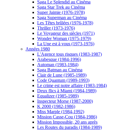
Saga Le Splendid au Cinéma
Saga Star Trek au Cinéma
Super Jaimie (1976-1978)
Saga Superman au Cinéma
Les Têtes brûlées (1976-1978)
Thriller (1973-1976)
Le Voyageur des siècles (1971)
Wonder Woman (1975-1979)
La Une est à vous (1973-1976)
Années 1980
L'Agence tous risques (1983-1987)
Arabesque (1984-1996)
Automan (1983-1984)
Saga Batman au Cinéma
Clair de Lune (1985-1989)
Code Quantum (1989-1993)
Le crime est notre affaire (1983-1984)
Deux flics à Miami (1984-1989)
Equalizer (1985-1989)
Inspecteur Morse (1987-2000)
K 2000 (1982-1986)
Miss Marple (1984-1992)
Mission Casse-Cou (1984-1986)
Mission Impossible, 20 ans après
Les Routes du paradis (1984-1989)