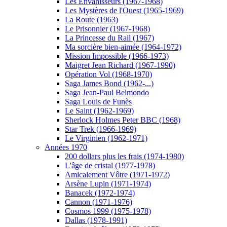
Les Envahisseurs (1967-1968)
Les Mystères de l'Ouest (1965-1969)
La Route (1963)
Le Prisonnier (1967-1968)
La Princesse du Rail (1967)
Ma sorcière bien-aimée (1964-1972)
Mission Impossible (1966-1973)
Maigret Jean Richard (1967-1990)
Opération Vol (1968-1970)
Saga James Bond (1962-...)
Saga Jean-Paul Belmondo
Saga Louis de Funès
Le Saint (1962-1969)
Sherlock Holmes Peter BBC (1968)
Star Trek (1966-1969)
Le Virginien (1962-1971)
Années 1970
200 dollars plus les frais (1974-1980)
L'âge de cristal (1977-1978)
Amicalement Vôtre (1971-1972)
Arsène Lupin (1971-1974)
Banacek (1972-1974)
Cannon (1971-1976)
Cosmos 1999 (1975-1978)
Dallas (1978-1991)