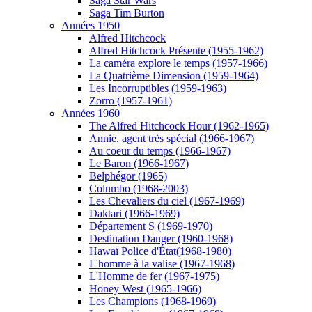
Saga Star Wars
Saga Tim Burton
Années 1950
Alfred Hitchcock
Alfred Hitchcock Présente (1955-1962)
La caméra explore le temps (1957-1966)
La Quatrième Dimension (1959-1964)
Les Incorruptibles (1959-1963)
Zorro (1957-1961)
Années 1960
The Alfred Hitchcock Hour (1962-1965)
Annie, agent très spécial (1966-1967)
Au coeur du temps (1966-1967)
Le Baron (1966-1967)
Belphégor (1965)
Columbo (1968-2003)
Les Chevaliers du ciel (1967-1969)
Daktari (1966-1969)
Département S (1969-1970)
Destination Danger (1960-1968)
Hawaï Police d'État(1968-1980)
L'homme à la valise (1967-1968)
L'Homme de fer (1967-1975)
Honey West (1965-1966)
Les Champions (1968-1969)