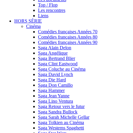
Top / Flop
Les rencontres
Liens
HORS SÉRIE
Cinéma
Comédies françaises Années 70
Comédies françaises Années 80
Comédies françaises Années 90
Saga Alain Delon
Saga Angélique
Saga Bertrand Blier
Saga Clint Eastwood
Saga Coluche au Cinéma
Saga David Lynch
Saga Die Hard
Saga Don Camillo
Saga Hammer
Saga Jean Yanne
Saga Lino Ventura
Saga Retour vers le futur
Saga Sandra Bullock
Saga Sarah Michelle Gellar
Saga Tolkien au Cinéma
Saga Westerns Spaghetti