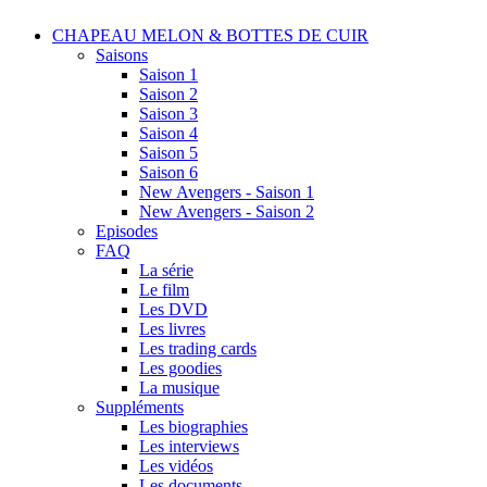
CHAPEAU MELON & BOTTES DE CUIR
Saisons
Saison 1
Saison 2
Saison 3
Saison 4
Saison 5
Saison 6
New Avengers - Saison 1
New Avengers - Saison 2
Episodes
FAQ
La série
Le film
Les DVD
Les livres
Les trading cards
Les goodies
La musique
Suppléments
Les biographies
Les interviews
Les vidéos
Les documents