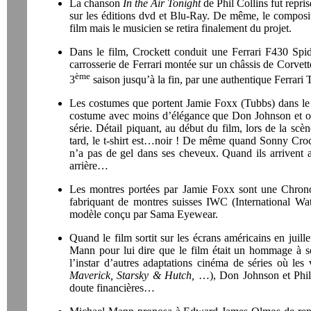
La chanson
In the Air Tonight
de Phil Collins fut repris
sur les éditions dvd et Blu-Ray. De même, le composi
film mais le musicien se retira finalement du projet.
Dans le film, Crockett conduit une Ferrari F430 Spide
carrosserie de Ferrari montée sur un châssis de Corvette
ème
3
saison jusqu’à la fin, par une authentique Ferrari 
Les costumes que portent Jamie Foxx (Tubbs) dans le 
costume avec moins d’élégance que Don Johnson et ose 
série. Détail piquant, au début du film, lors de la scèn
tard, le t-shirt est…noir ! De même quand Sonny Croc
n’a pas de gel dans ses cheveux. Quand ils arrivent a
arrière…
Les montres portées par Jamie Foxx sont une Chron
fabriquant de montres suisses IWC (International Wa
modèle conçu par Sama Eyewear.
Quand le film sortit sur les écrans américains en jui
Mann pour lui dire que le film était un hommage à s
l’instar d’autres adaptations cinéma de séries où les
Maverick, Starsky & Hutch,
…), Don Johnson et Phili
doute financières…