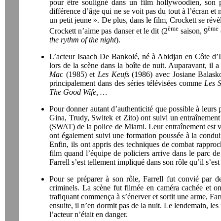
pour être souligné dans un film hollywoodien, son pa
différence d’âge qui ne se voit pas du tout à l’écran et
un petit jeune ». De plus, dans le film, Crockett se révè
ème
ème
Crockett n’aime pas danser et le dit (2
saison, 9
the rythm of the night
).
L’acteur Isaach De Bankolé, né à Abidjan en Côte d’Iv
lors de la scène dans la boîte de nuit. Auparavant, il
Mac
(1985) et
Les Keufs
(1986) avec Josiane Balasko
principalement dans des séries télévisées comme
Les S
The Good Wife, …
Pour donner autant d’authenticité que possible à leurs p
Gina, Trudy, Switek et Zito) ont suivi un entraînement s
(SWAT) de la police de Miami. Leur entraînement est vis
ont également suivi une formation poussée à la conduite
Enfin, ils ont appris des techniques de combat rapproch
film quand l’équipe de policiers arrive dans le parc 
Farrell s’est tellement impliqué dans son rôle qu’il s’est
Pour se préparer à son rôle, Farrell fut convié par de
criminels. La scène fut filmée en caméra cachée et o
trafiquant commença à s’énerver et sortit une arme, Farre
ensuite, il n’en dormit pas de la nuit. Le lendemain, les
l’acteur n’était en danger.