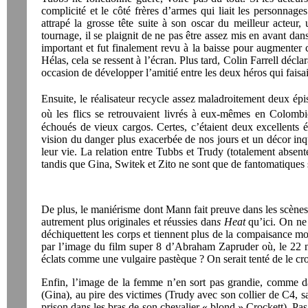
complicité et le côté frères d’armes qui liait les personnage
attrapé la grosse tête suite à son oscar du meilleur acteu
tournage, il se plaignit de ne pas être assez mis en avant dan
important et fut finalement revu à la baisse pour augmenter 
Hélas, cela se ressent à l’écran. Plus tard, Colin Farrell décla
occasion de développer l’amitié entre les deux héros qui faisait
Ensuite, le réalisateur recycle assez maladroitement deux épi
où les flics se retrouvaient livrés à eux-mêmes en Colomb
échoués de vieux cargos. Certes, c’étaient deux excellents
vision du danger plus exacerbée de nos jours et un décor inqu
leur vie. La relation entre Tubbs et Trudy (totalement absent
tandis que Gina, Switek et Zito ne sont que de fantomatiques 
De plus, le maniérisme dont Mann fait preuve dans les scènes 
autrement plus originales et réussies dan
s Heat
qu’ici. On ne 
déchiquettent les corps et tiennent plus de la compaisance morb
par l’image du film super 8 d’Abraham Zapruder où, le 22 n
éclats comme une vulgaire pastèque ? On serait tenté de le c
Enfin, l’image de la femme n’en sort pas grandie, comme dan
(Gina), au pire des victimes (Trudy avec son collier de C4, 
prison dans les bras de son chevalier « blond » Crockett). Pa