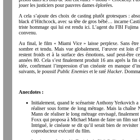
jouer les justiciers pour pauvres dames éplorées.
A cela s’ajoute des choix de casting plutôt grotesques : abs
black d’Hitchcock, avec sa tête de gros bébé… incarne Castillo
triste hommage qui lui est rendu ici. L’agent du FBI Fujima 
convenu.
Au final, le film « Miami Vice » laisse perplexe. Sans être 
sombre et tendu. Mais vue globalement, l’œuvre est loin d’
restent froids et à la surface des émotions, sauf peut-être 
années 80. Cela s’est finalement produit 16 ans après la fin 
idée, confirmant l’impression d’un cinéaste en manque d’ins
suivants, le poussif
Public Enemies
et le raté
Hacker
. Domma
Anecdotes :
Initialement, quand le scénariste Anthony Yerkovich a 
réaliser sous forme de long métrage. Mais la chaîne N
Mann de réaliser le long métrage envisagé, finalement r
Foxx qui proposa à Michael Mann de faire un film sur ba
Intrigué, le cinéaste se dit qu’il serait bien de revisi
coproducteur exécutif du film.