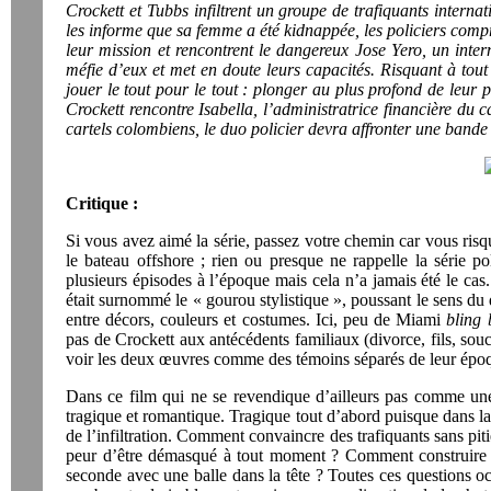
Crockett et Tubbs infiltrent un groupe de trafiquants intern
les informe que sa femme a été kidnappée, les policiers compre
leur mission et rencontrent le dangereux Jose Yero, un inter
méfie d’eux et met en doute leurs capacités. Risquant à tout 
jouer le tout pour le tout : plonger au plus profond de leu
Crockett rencontre Isabella, l’administratrice financière du 
cartels colombiens, le duo policier devra affronter une band
Critique :
Si vous avez aimé la série, passez votre chemin car vous risque
le bateau offshore ; rien ou presque ne rappelle la série 
plusieurs épisodes à l’époque mais cela n’a jamais été le cas
était surnommé le « gourou stylistique », poussant le sens d
entre décors, couleurs et costumes. Ici, peu de Miami
bling 
pas de Crockett aux antécédents familiaux (divorce, fils, souci
voir les deux œuvres comme des témoins séparés de leur épo
Dans ce film qui ne se revendique d’ailleurs pas comme une 
tragique et romantique. Tragique tout d’abord puisque dans la
de l’infiltration. Comment convaincre des trafiquants sans pit
peur d’être démasqué à tout moment ? Comment construire u
seconde avec une balle dans la tête ? Toutes ces questions oc