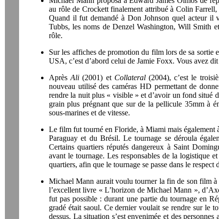
Michael Mann proposa à Edward James Olmos de reprend
au rôle de Crockett finalement attribué à Colin Farre
Quand il fut demandé à Don Johnson quel acteur il ver
Tubbs, les noms de Denzel Washington, Will Smith e
rôle.
Sur les affiches de promotion du film lors de sa sortie
USA, c’est d’abord celui de Jamie Foxx. Vous avez dit 
Après
Ali
(2001) et
Collateral
(2004), c’est le troi
nouveau utilisé des caméras HD permettant de donne
rendre la nuit plus « visible » et d’avoir un fond situé
grain plus prégnant que sur de la pellicule 35mm à ém
sous-marines et de vitesse.
Le film fut tourné en Floride, à Miami mais également à 
Paraguay et du Brésil. Le tournage se déroula égal
Certains quartiers réputés dangereux à Saint Doming
avant le tournage. Les responsables de la logistique e
quartiers, afin que le tournage se passe dans le respect
Michael Mann aurait voulu tourner la fin de son film à
l’excellent livre « L’horizon de Michael Mann », d’Axe
fut pas possible : durant une partie du tournage en Rép
gradé était saoul. Ce dernier voulait se rendre sur le 
dessus. La situation s’est envenimée et des personnes 