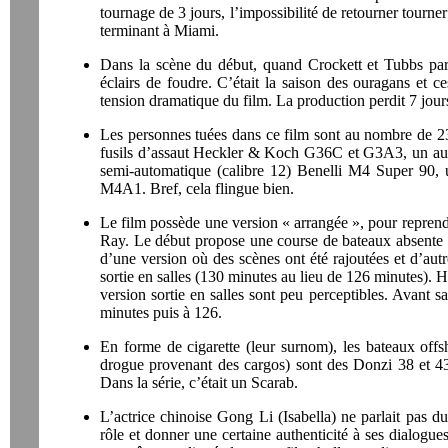
tournage de 3 jours, l’impossibilité de retourner tourner
terminant à Miami.
Dans la scène du début, quand Crockett et Tubbs parl
éclairs de foudre. C’était la saison des ouragans et c
tension dramatique du film. La production perdit 7 jour
Les personnes tuées dans ce film sont au nombre de 23.
fusils d’assaut Heckler & Koch G36C et G3A3, un au
semi-automatique (calibre 12) Benelli M4 Super 90,
M4A1. Bref, cela flingue bien.
Le film possède une version « arrangée », pour reprendr
Ray. Le début propose une course de bateaux absente de 
d’une version où des scènes ont été rajoutées et d’aut
sortie en salles (130 minutes au lieu de 126 minutes). H
version sortie en salles sont peu perceptibles. Avant sa
minutes puis à 126.
En forme de cigarette (leur surnom), les bateaux offsh
drogue provenant des cargos) sont des Donzi 38 et 43
Dans la série, c’était un Scarab.
L’actrice chinoise Gong Li (Isabella) ne parlait pas d
rôle et donner une certaine authenticité à ses dialogues