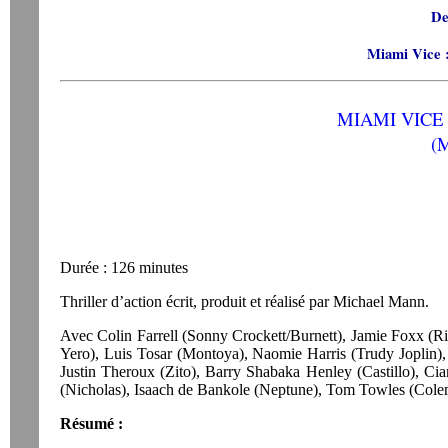
De
Miami Vice :
MIAMI VICE 
(
Durée : 126 minutes
Thriller d’action écrit, produit et réalisé par Michael Mann.
Avec Colin Farrell (Sonny Crockett/Burnett), Jamie Foxx (Ri
Yero), Luis Tosar (Montoya), Naomie Harris (Trudy Joplin)
Justin Theroux (Zito), Barry Shabaka Henley (Castillo), 
(Nicholas), Isaach de Bankole (Neptune), Tom Towles (Col
Résumé :