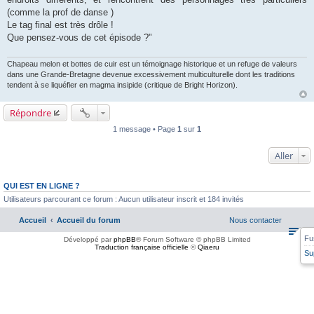
g
(comme la prof de danse )
e
Le tag final est très drôle !
Que pensez-vous de cet épisode ?"
Chapeau melon et bottes de cuir est un témoignage historique et un refuge de valeurs
dans une Grande-Bretagne devenue excessivement multiculturelle dont les traditions
tendent à se liquéfier en magma insipide (critique de Bright Horizon).
Répondre
1 message • Page
1
sur
1
Aller
QUI EST EN LIGNE ?
Utilisateurs parcourant ce forum : Aucun utilisateur inscrit et 184 invités
Accueil
Accueil du forum
Nous contacter
Fu
Développé par
phpBB
® Forum Software © phpBB Limited
Traduction française officielle
©
Qiaeru
Su