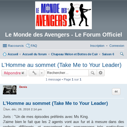
Le Monde des Avengers - Le Forum Officiel
Raccourcis
FAQ
Inscription
Connexion
Accueil
Accueil du forum
Chapeau Melon et Bottes de Cuir
Saison 6
ec
L'Homme au sommet (Take Me to Your Leader)
her
Répondre
ch
1 message • Page
1
sur
1
er
Denis
Citation
L'Homme au sommet (Take Me to Your Leader)
lun. déc. 26, 2016 2:14 pm
M
e
Joris : "Un de mes épisodes préférés avec Ms King.
s
J'aime bien le fait que les 2 agents vont aux fur et à mesure dans des
s
a
endroits différents, et rencontrent des personnages très particuliers