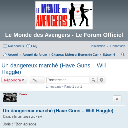
Le Monde des Avengers - Le Forum Officiel
Raccourcis
FAQ
Inscription
Connexion
Accueil
Accueil du forum
Chapeau Melon et Bottes de Cuir
Saison 6
ec
Un dangereux marché (Have Guns – Will
her
Haggle)
ch
Répondre
er
1 message • Page
1
sur
1
Denis
Citation
Un dangereux marché (Have Guns – Will Haggle)
lun. déc. 26, 2016 2:07 pm
M
e
Joris : "Bon épisode.
s