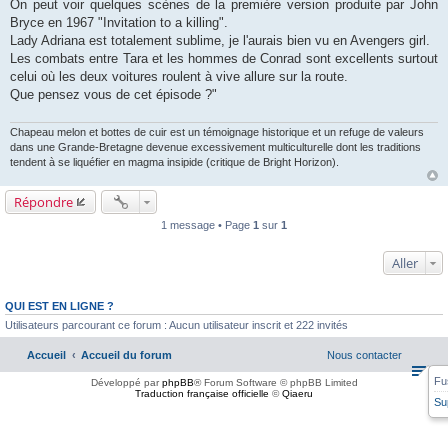
On peut voir quelques scènes de la première version produite par John
s
a
Bryce en 1967 "Invitation to a killing".
g
Lady Adriana est totalement sublime, je l'aurais bien vu en Avengers girl.
e
Les combats entre Tara et les hommes de Conrad sont excellents surtout
celui où les deux voitures roulent à vive allure sur la route.
Que pensez vous de cet épisode ?"
Chapeau melon et bottes de cuir est un témoignage historique et un refuge de valeurs
dans une Grande-Bretagne devenue excessivement multiculturelle dont les traditions
tendent à se liquéfier en magma insipide (critique de Bright Horizon).
Répondre
1 message • Page
1
sur
1
Aller
QUI EST EN LIGNE ?
Utilisateurs parcourant ce forum : Aucun utilisateur inscrit et 222 invités
Accueil
Accueil du forum
Nous contacter
Fu
Développé par
phpBB
® Forum Software © phpBB Limited
Traduction française officielle
©
Qiaeru
Su