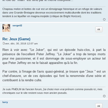
g
e
Chapeau melon et bottes de cuir est un témoignage historique et un refuge de valeurs
dans une Grande-Bretagne devenue excessivement multiculturelle dont les traditions
tendent à se liquéfier en magma insipide (critique de Bright Horizon).
serge42
Citation
Re: Jeux (Game)
ven. déc. 30, 2016 12:07 am
M
e
Rien à voir avec "Le Joker", qui est un épisode huis-clos, à part la
s
présence de l'excellent Peter Jeffrey. "Le Joker" a trop de temps morts
s
a
pour me passionner, et il est dommage de sous-employer un acteur tel
g
que Peter Jeffrey en ne le faisait apparaître qu'à la fin.
e
Par contre, à l'image de l'avis quasi-général, je trouve que "Jeux " est un
chef-d'oeuvre, un de ces épisodes qui font la renommée d'une série et
contribuent à la rendre culte.
Je suis PhilDLM de l'ancien forum, j'ai choisi mon vrai prénom comme pseudo ici, mes
chroniques sur le site restent sous mon ancien pseudo.
larry
Citation