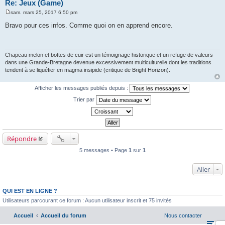
Re: Jeux (Game)
sam. mars 25, 2017 6:50 pm
M
e
Bravo pour ces infos. Comme quoi on en apprend encore.
s
s
a
g
e
Chapeau melon et bottes de cuir est un témoignage historique et un refuge de valeurs
dans une Grande-Bretagne devenue excessivement multiculturelle dont les traditions
tendent à se liquéfier en magma insipide (critique de Bright Horizon).
Afficher les messages publiés depuis :
Trier par
Répondre
5 messages • Page
1
sur
1
Aller
QUI EST EN LIGNE ?
Utilisateurs parcourant ce forum : Aucun utilisateur inscrit et 75 invités
Accueil
Accueil du forum
Nous contacter