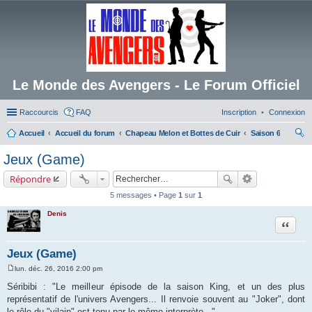
Le Monde des Avengers - Le Forum Officiel
Raccourcis
FAQ
Inscription
Connexion
Accueil
Accueil du forum
Chapeau Melon et Bottes de Cuir
Saison 6
ec
Jeux (Game)
her
Répondre
ch
5 messages • Page
1
sur
1
er
Denis
Citation
Jeux (Game)
lun. déc. 26, 2016 2:00 pm
M
e
Séribibi : "Le meilleur épisode de la saison King, et un des plus
s
représentatif de l'univers Avengers... Il renvoie souvent au "Joker", dont
s
a
le rôle du "vilain" est tenu par le même interprète..."