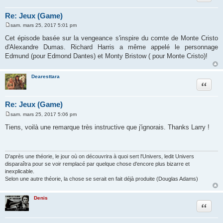
Re: Jeux (Game)
sam. mars 25, 2017 5:01 pm
M
e
Cet épisode basée sur la vengeance s'inspire du comte de Monte Cristo
s
d'Alexandre Dumas. Richard Harris a même appelé le personnage
s
a
Edmund (pour Edmond Dantes) et Monty Bristow ( pour Monte Cristo)!
g
e
Dearesttara
Citation
Re: Jeux (Game)
sam. mars 25, 2017 5:06 pm
M
e
Tiens, voilà une remarque très instructive que j'ignorais. Thanks Larry !
s
s
a
g
e
D'après une théorie, le jour où on découvrira à quoi sert l'Univers, ledit Univers
disparaîtra pour se voir remplacé par quelque chose d'encore plus bizarre et
inexplicable.
Selon une autre théorie, la chose se serait en fait déjà produite (Douglas Adams)
Denis
Citation