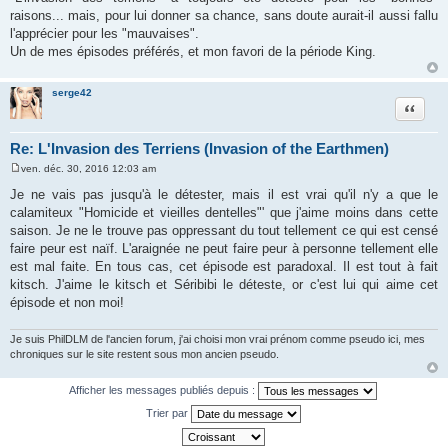
raisons... mais, pour lui donner sa chance, sans doute aurait-il aussi fallu
l'apprécier pour les "mauvaises".
Un de mes épisodes préférés, et mon favori de la période King.
serge42
Citation
Re: L'Invasion des Terriens (Invasion of the Earthmen)
ven. déc. 30, 2016 12:03 am
M
e
Je ne vais pas jusqu'à le détester, mais il est vrai qu'il n'y a que le
s
calamiteux "Homicide et vieilles dentelles"' que j'aime moins dans cette
s
a
saison. Je ne le trouve pas oppressant du tout tellement ce qui est censé
g
faire peur est naïf. L'araignée ne peut faire peur à personne tellement elle
e
est mal faite. En tous cas, cet épisode est paradoxal. Il est tout à fait
kitsch. J'aime le kitsch et Séribibi le déteste, or c'est lui qui aime cet
épisode et non moi!
Je suis PhilDLM de l'ancien forum, j'ai choisi mon vrai prénom comme pseudo ici, mes
chroniques sur le site restent sous mon ancien pseudo.
Afficher les messages publiés depuis :
Trier par