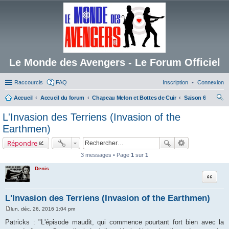
Le Monde des Avengers - Le Forum Officiel
Raccourcis
FAQ
Inscription
Connexion
Accueil
Accueil du forum
Chapeau Melon et Bottes de Cuir
Saison 6
ec
L'Invasion des Terriens (Invasion of the
her
Earthmen)
ch
Répondre
er
3 messages • Page
1
sur
1
Denis
Citation
L'Invasion des Terriens (Invasion of the Earthmen)
lun. déc. 26, 2016 1:04 pm
M
e
Patricks : "L'épisode maudit, qui commence pourtant fort bien avec la
s