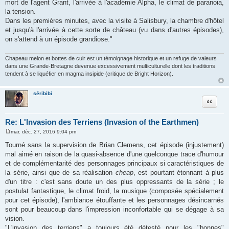
mort de l'agent Grant, l'arrivée à l'académie Alpha, le climat de paranoia,
s
a
la tension.
g
Dans les premières minutes, avec la visite à Salisbury, la chambre d'hôtel
e
et jusqu'à l'arrivée à cette sorte de château (vu dans d'autres épisodes),
on s'attend à un épisode grandiose."
Chapeau melon et bottes de cuir est un témoignage historique et un refuge de valeurs
dans une Grande-Bretagne devenue excessivement multiculturelle dont les traditions
tendent à se liquéfier en magma insipide (critique de Bright Horizon).
séribibi
Citation
Re: L'Invasion des Terriens (Invasion of the Earthmen)
mar. déc. 27, 2016 9:04 pm
M
e
Tourné sans la supervision de Brian Clemens, cet épisode (injustement)
s
mal aimé en raison de la quasi-absence d'une quelconque trace d'humour
s
a
et de complémentarité des personnages principaux si caractéristiques de
g
la série, ainsi que de sa réalisation
cheap
, est pourtant étonnant à plus
e
d'un titre : c'est sans doute un des plus oppressants de la série ; le
postulat fantastique, le climat froid, la musique (composée spécialement
pour cet épisode), l'ambiance étouffante et les personnages désincarnés
sont pour beaucoup dans l'impression inconfortable qui se dégage à sa
vision.
"L'invasion des terriens" a toujours été détesté pour les "bonnes"