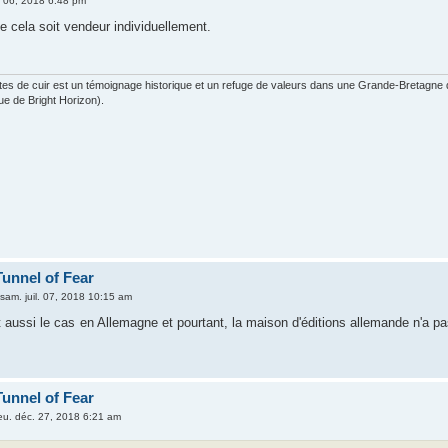
l. 06, 2018 6:48 pm
e cela soit vendeur individuellement.
es de cuir est un témoignage historique et un refuge de valeurs dans une Grande-Bretagne dev
ue de Bright Horizon).
Tunnel of Fear
sam. juil. 07, 2018 10:15 am
st aussi le cas en Allemagne et pourtant, la maison d'éditions allemande n'a p
.
Tunnel of Fear
eu. déc. 27, 2018 6:21 am