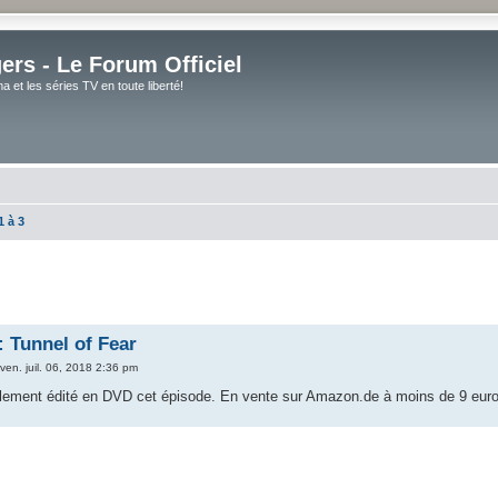
rs - Le Forum Officiel
et les séries TV en toute liberté!
1 à 3
: Tunnel of Fear
ven. juil. 06, 2018 2:36 pm
lement édité en DVD cet épisode. En vente sur Amazon.de à moins de 9 euro