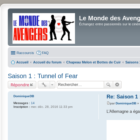
Le Monde des Avenge
Échangez entre passionnés sur le cinéma 
Raccourcis
FAQ
Accueil
Accueil du forum
Chapeau Melon et Bottes de Cuir
Saisons 
Saison 1 : Tunnel of Fear
Répondre
Re: Saison 1 
DominiqueDB
Messages :
14
par
DominiqueDB
»
M
Inscription :
mer. déc. 28, 2016 11:33 pm
e
L'Allemagne a éga
s
s
a
g
e