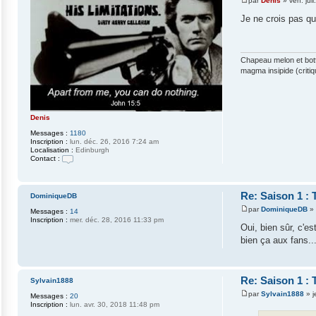
par
Denis
»
ven. jui
M
e
Je ne crois pas qu
s
s
a
g
e
Chapeau melon et bott
magma insipide (critiq
Denis
Messages :
1180
Inscription :
lun. déc. 26, 2016 7:24 am
Localisation :
Edinburgh
Contact :
C
o
n
t
Re: Saison 1 : 
DominiqueDB
a
par
DominiqueDB
»
c
Messages :
14
M
t
Inscription :
mer. déc. 28, 2016 11:33 pm
e
Oui, bien sûr, c'e
e
s
r
bien ça aux fans..
s
D
a
e
g
n
e
i
s
Re: Saison 1 : 
Sylvain1888
par
Sylvain1888
»
j
Messages :
20
M
Inscription :
lun. avr. 30, 2018 11:48 pm
e