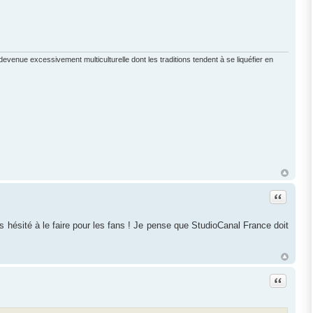
enue excessivement multiculturelle dont les traditions tendent à se liquéfier en
Citation
as hésité à le faire pour les fans ! Je pense que StudioCanal France doit
Citation