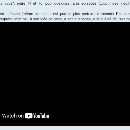
à vous", entre 74 et 76, pour quelques rares épisodes (...dont des inédits 
nt scénario (même si celui-ci est parfois plus pretexte à raconter l'histoir
rprète principal, à son idée de base, à son suspense, à la qualité de "ses petit