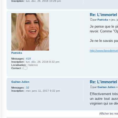
Inscription :
lun. déc. 26, 2016 10:29 pm
Re: L'immortel
par
Patricks
»
jeu. 
M
e
Je pense que le pi
s
revoir. Comme "Opé
s
a
g
Je ne le savais pa
e
http://www.fansdemuri
Patricks
Messages :
419
Inscription :
lun. déc. 26, 2016 8:32 pm
Localisation :
Valence
Contact :
C
o
n
t
Re: L'immortel
Gaétan Julien
a
par
Gaétan Julien
c
Messages :
32
M
t
Inscription :
mer. janv. 11, 2017 9:32 pm
e
Effectivement très 
e
s
r
un autre tout aus
s
P
a
virginien qui se d
a
g
t
e
r
i
Afficher les m
c