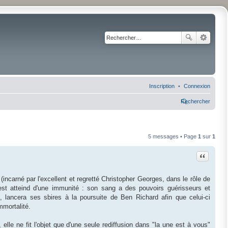
Inscription
Connexion
Rechercher
5 messages • Page
1
sur
1
Citation
(incarné par l'excellent et regretté Christopher Georges, dans le rôle de
est atteind d'une immunité : son sang a des pouvoirs guérisseurs et
e- , lancera ses sbires à la poursuite de Ben Richard afin que celui-ci
mmortalité.
lle ne fit l'objet que d'une seule rediffusion dans "la une est à vous"