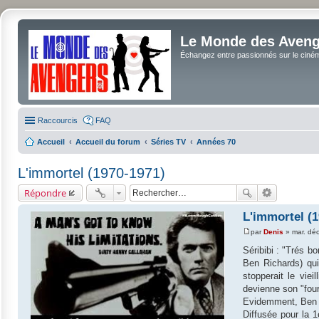
Le Monde des Avenge
Échangez entre passionnés sur le cinéma 
Raccourcis
FAQ
Accueil
Accueil du forum
Séries TV
Années 70
L'immortel (1970-1971)
Répondre
L'immortel (1
par
Denis
»
mar. dé
M
e
Séribibi : "Trés b
s
Ben Richards) qui
s
a
stopperait le viei
g
devienne son "fourn
e
Evidemment, Ben ne
Diffusée pour la 1