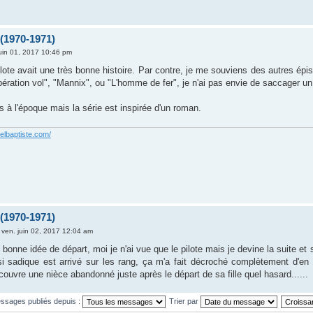
 (1970-1971)
juin 01, 2017 10:46 pm
lote avait une très bonne histoire. Par contre, je me souviens des autres épi
ration vol", "Mannix", ou "L'homme de fer", je n'ai pas envie de saccager un
s à l'époque mais la série est inspirée d'un roman.
elbaptiste.com/
 (1970-1971)
»
ven. juin 02, 2017 12:04 am
bonne idée de départ, moi je n'ai vue que le pilote mais je devine la suite et s
si sadique est arrivé sur les rang, ça m'a fait décroché complètement d'e
écouvre une nièce abandonné juste après le départ de sa fille quel hasard......
essages publiés depuis :
Trier par