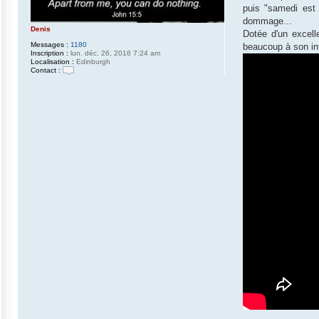
puis "samedi est 
dommage...
Denis
Dotée d'un excelle
Messages :
1180
beaucoup à son inte
Inscription :
lun. déc. 26, 2016 7:24 am
Localisation :
Edinburgh
Contact :
C
o
n
t
a
c
t
e
r
D
e
n
i
s