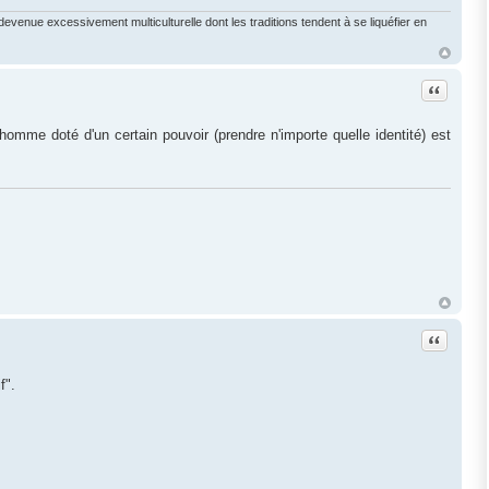
enue excessivement multiculturelle dont les traditions tendent à se liquéfier en
Citation
homme doté d'un certain pouvoir (prendre n'importe quelle identité) est
Citation
f".