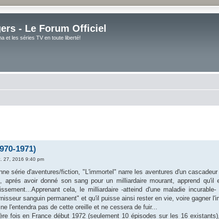
rs - Le Forum Officiel
et les séries TV en toute liberté!
970-1971)
c. 27, 2016 9:40 pm
onne série d'aventures/fiction, "L'immortel" narre les aventures d'un cascadeur 
, aprés avoir donné son sang pour un milliardaire mourant, apprend qu'il 
llissement...Apprenant cela, le milliardaire -atteind d'une maladie incurabl
isseur sanguin permanent" et qu'il puisse ainsi rester en vie, voire gagner l'i
 l'entendra pas de cette oreille et ne cessera de fuir...
ère fois en France début 1972 (seulement 10 épisodes sur les 16 existants), e