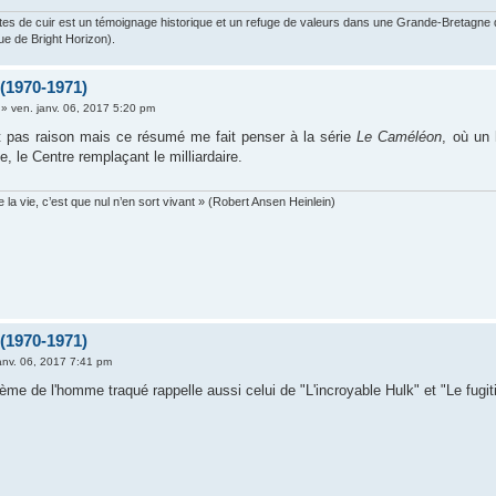
es de cuir est un témoignage historique et un refuge de valeurs dans une Grande-Bretagne dev
ue de Bright Horizon).
 (1970-1971)
»
ven. janv. 06, 2017 5:20 pm
 pas raison mais ce résumé me fait penser à la série
Le Caméléon
, où un 
, le Centre remplaçant le milliardaire.
 la vie, c’est que nul n’en sort vivant » (Robert Ansen Heinlein)
 (1970-1971)
anv. 06, 2017 7:41 pm
me de l'homme traqué rappelle aussi celui de "L'incroyable Hulk" et "Le fugiti