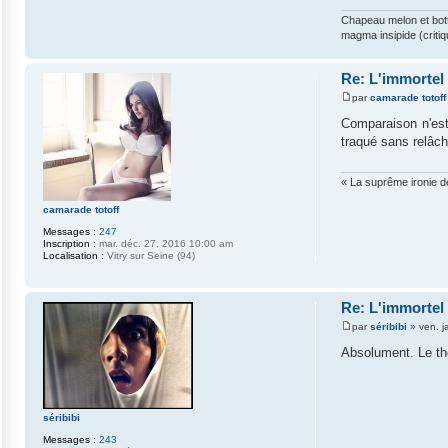
Chapeau melon et bott
magma insipide (critiq
Re: L'immortel
par
camarade totoff
M
e
Comparaison n'est
s
traqué sans relâche
s
a
g
e
« La suprême ironie de
camarade totoff
Messages :
247
Inscription :
mar. déc. 27, 2016 10:00 am
Localisation :
Vitry sur Seine (94)
Re: L'immortel
par
séribibi
»
ven. j
M
e
Absolument. Le thè
s
s
a
g
e
séribibi
Messages :
243