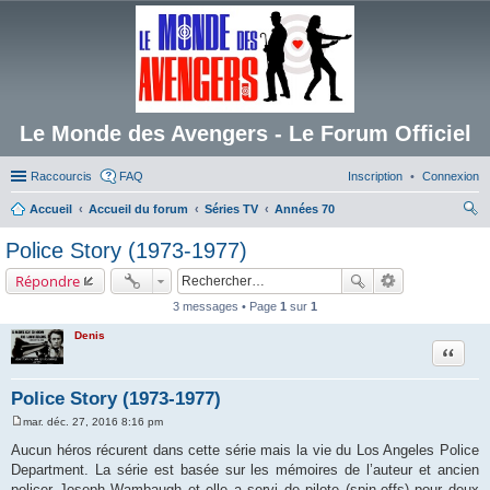
Le Monde des Avengers - Le Forum Officiel
Raccourcis
FAQ
Inscription
Connexion
Accueil
Accueil du forum
Séries TV
Années 70
ec
Police Story (1973-1977)
her
Répondre
ch
3 messages • Page
1
sur
1
er
Denis
Citation
Police Story (1973-1977)
mar. déc. 27, 2016 8:16 pm
M
e
Aucun héros récurent dans cette série mais la vie du Los Angeles Police
s
Department. La série est basée sur les mémoires de l’auteur et ancien
s
a
policer Joseph Wambaugh et elle a servi de pilote (spin-offs) pour deux