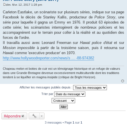
dim. févr. 12, 2017 1:28 pm
M
e
Carleton Eastlake, un scénariste sur plusieurs séries, indique sur sa page
s
Facebook le décès de Stanley Kallis, producteur de
Police Story
, une
s
a
série pour laquelle il gagna un Emmy en 1976. Il produit 63 épisodes de
g
cette série; les scénaristes interrogèrent de nombreux policiers et les
e
accompagnèrent sur le terrain pour coller à la réalité et au quotidien des
forces de l'ordre.
Il travailla aussi avec Leonard Freeman sur
Hawaï police d'état
et sur
Mission impossible
à partir de la troisième saison, puis il retourna sur
Hawaii
comme 'executive producer' en 1970.
http://www.hollywoodreporter.com/news/s ... -88-974382
Chapeau melon et bottes de cuir est un témoignage historique et un refuge de valeurs
dans une Grande-Bretagne devenue excessivement multiculturelle dont les traditions
tendent à se liquéfier en magma insipide (critique de Bright Horizon).
Afficher les messages publiés depuis :
Trier par
Répondre
3 messages • Page
1
sur
1