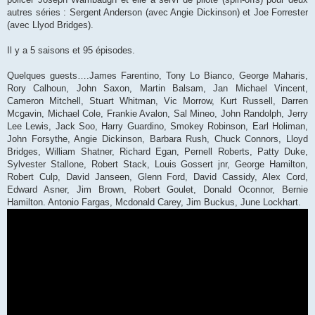
g
autres séries : Sergent Anderson (avec Angie Dickinson) et Joe Forrester
e
(avec Llyod Bridges).
Il y a 5 saisons et 95 épisodes.
Quelques guests….James Farentino, Tony Lo Bianco, George Maharis,
Rory Calhoun, John Saxon, Martin Balsam, Jan Michael Vincent,
Cameron Mitchell, Stuart Whitman, Vic Morrow, Kurt Russell, Darren
Mcgavin, Michael Cole, Frankie Avalon, Sal Mineo, John Randolph, Jerry
Lee Lewis, Jack Soo, Harry Guardino, Smokey Robinson, Earl Holiman,
John Forsythe, Angie Dickinson, Barbara Rush, Chuck Connors, Lloyd
Bridges, William Shatner, Richard Egan, Pernell Roberts, Patty Duke,
Sylvester Stallone, Robert Stack, Louis Gossert jnr, George Hamilton,
Robert Culp, David Janseen, Glenn Ford, David Cassidy, Alex Cord,
Edward Asner, Jim Brown, Robert Goulet, Donald Oconnor, Bernie
Hamilton. Antonio Fargas, Mcdonald Carey, Jim Buckus, June Lockhart.