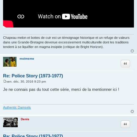
Chapeau melon et bottes de cuir est un témoignage historique et un refuge de valeurs
dans une Grande-Bretagne devenue excessivement multiculturelle dont les traditions
tendent à se liquéfier en magma insipide (critique de Bright Horizon).
moimeme
Citation
Re: Police Story (1973-1977)
ven. déc. 30, 2016 9:23 pm
M
e
Je ne connais pas du tout cette série, merci de la mentionner ici !
s
s
a
g
e
Authentic Damsels
Denis
Citation
Re: Police Story (1973-1977)