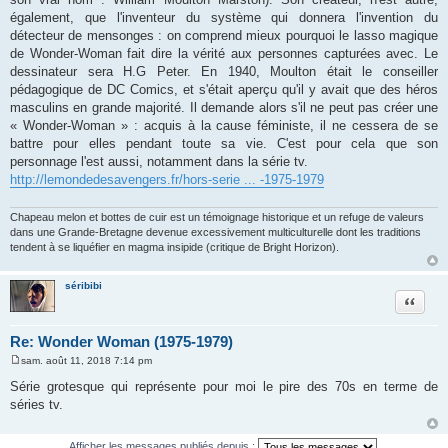
g
également, que l'inventeur du système qui donnera l'invention du
e
détecteur de mensonges : on comprend mieux pourquoi le lasso magique
de Wonder-Woman fait dire la vérité aux personnes capturées avec. Le
dessinateur sera H.G Peter. En 1940, Moulton était le conseiller
pédagogique de DC Comics, et s'était aperçu qu'il y avait que des héros
masculins en grande majorité. Il demande alors s'il ne peut pas créer une
« Wonder-Woman » : acquis à la cause féministe, il ne cessera de se
battre pour elles pendant toute sa vie. C'est pour cela que son
personnage l'est aussi, notamment dans la série tv.
http://lemondedesavengers.fr/hors-serie ... -1975-1979
Chapeau melon et bottes de cuir est un témoignage historique et un refuge de valeurs
dans une Grande-Bretagne devenue excessivement multiculturelle dont les traditions
tendent à se liquéfier en magma insipide (critique de Bright Horizon).
séribibi
Citation
Re: Wonder Woman (1975-1979)
sam. août 11, 2018 7:14 pm
M
e
Série grotesque qui représente pour moi le pire des 70s en terme de
s
séries tv.
s
a
g
e
Afficher les messages publiés depuis :