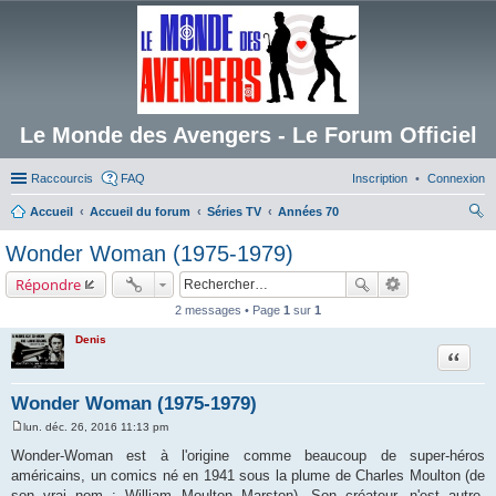
Le Monde des Avengers - Le Forum Officiel
Raccourcis
FAQ
Inscription
Connexion
Accueil
Accueil du forum
Séries TV
Années 70
ec
Wonder Woman (1975-1979)
her
Répondre
ch
2 messages • Page
1
sur
1
er
Denis
Citation
Wonder Woman (1975-1979)
lun. déc. 26, 2016 11:13 pm
M
e
Wonder-Woman est à l'origine comme beaucoup de super-héros
s
américains, un comics né en 1941 sous la plume de Charles Moulton (de
s
a
son vrai nom : William Moulton Marston). Son créateur, n'est autre,