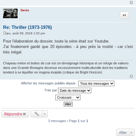
Denis
Citation
Re: Thriller (1973-1976)
jeu. août 09, 2018 1:02 pm
M
e
Pour l'élaboration du dossier, toute la série était sur Youtube.
s
J'ai finalement gardé que 20 épisodes - à peu près la moitié - car c'est
s
a
très inégal.
g
e
Chapeau melon et bottes de cuir est un témoignage historique et un refuge de valeurs
dans une Grande-Bretagne devenue excessivement multiculturelle dont les traditions
tendent à se liquéfier en magma insipide (critique de Bright Horizon).
Afficher les messages publiés depuis :
Trier par
Répondre
3 messages • Page
1
sur
1
Aller