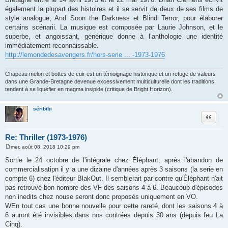
g
également la plupart des histoires et il se servit de deux de ses films de
e
style analogue, And Soon the Darkness et Blind Terror, pour élaborer
certains scénarii. La musique est composée par Laurie Johnson, et le
superbe, et angoissant, générique donne à l’anthologie une identité
immédiatement reconnaissable.
http://lemondedesavengers.fr/hors-serie ... -1973-1976
Chapeau melon et bottes de cuir est un témoignage historique et un refuge de valeurs
dans une Grande-Bretagne devenue excessivement multiculturelle dont les traditions
tendent à se liquéfier en magma insipide (critique de Bright Horizon).
séribibi
Citation
Re: Thriller (1973-1976)
mer. août 08, 2018 10:29 pm
M
e
Sortie le 24 octobre de l'intégrale chez Éléphant, après l'abandon de
s
commercialisatipn il y a une dizaine d'années après 3 saisons (la serie en
s
a
compte 6) chez l'éditeur BlakOut. Il semblerait par contre qu'Éléphant n'ait
g
pas retrouvé bon nombre des VF des saisons 4 à 6. Beaucoup d'épisodes
e
non inedits chez nouse seront donc proposés uniquement en VO.
WEn tout cas une bonne nouvelle pour cette rareté, dont les saisons 4 à
6 auront été invisibles dans nos contrées depuis 30 ans (depuis feu La
Cinq).