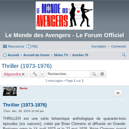
Le Monde des Avengers - Le Forum Officiel
Raccourcis
FAQ
Inscription
Connexion
Accueil
Accueil du forum
Séries TV
Années 70
ec
Thriller (1973-1976)
her
Répondre
ch
3 messages • Page
1
sur
1
er
Denis
Citation
Thriller (1973-1976)
lun. déc. 26, 2016 11:04 pm
M
e
THRILLER est une série britannique anthologique de quarante-trois
s
épisodes (six saisons), créée par Brian Clemens et diffusée en Grande-
s
a
Bretagne entre le 14 avril 1973 et le 22 mai 1976. Brian Clemens écrivit