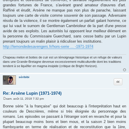
g
grandes fortunes de France, s'avérant grand amateur d'œuvres d'art.
e
Raffiné et érudit, Arsène ne manque pas non plus de panache, laissant
toujours une carte de visite comme souvenir de son passage. Adversaire
résolu de la violence, il se montre également un parfait galant homme, ce
qui lui vaut le surnom de Gentleman Cambrioleur de la part d'une presse
avide de ses exploits. Les autorités lui opposent leur meilleur élément en
la personne du Commissaire Guerchard, sans cesse battu par un Lupin
prenant toujours un malin plaisir à ridiculiser les institutions.
http://lemondedesavengers.fr/hors-serie ... -1971-1974
Chapeau melon et bottes de cuir est un témoignage historique et un refuge de valeurs
dans une Grande-Bretagne devenue excessivement multiculturelle dont les traditions
tendent à se liquéfier en magma insipide (critique de Bright Horizon).
séribibi
Citation
Re: Arsène Lupin (1971-1974)
sam. août 11, 2018 7:32 pm
M
e
Bonne série "à la française" qui doit beaucoup à l'interprétation haut en
s
couleurs de Descrières, même si très éloignée du personnage des
s
a
romans. Les episodes se passant à l'étranger sont en revanche et pour la
g
plupart beaucoup moins bons et bien mous, et la saison 2 bien moins
e
flamboyante en terme de réalisation et de reconstitution que la 1ère,