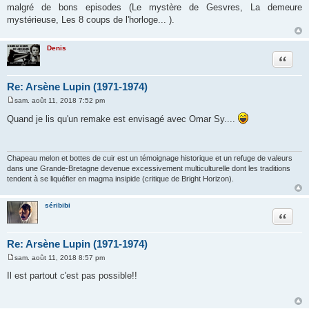
malgré de bons episodes (Le mystère de Gesvres, La demeure
mystérieuse, Les 8 coups de l'horloge... ).
Denis
Citation
Re: Arsène Lupin (1971-1974)
sam. août 11, 2018 7:52 pm
M
e
Quand je lis qu'un remake est envisagé avec Omar Sy....
s
s
a
g
e
Chapeau melon et bottes de cuir est un témoignage historique et un refuge de valeurs
dans une Grande-Bretagne devenue excessivement multiculturelle dont les traditions
tendent à se liquéfier en magma insipide (critique de Bright Horizon).
séribibi
Citation
Re: Arsène Lupin (1971-1974)
sam. août 11, 2018 8:57 pm
M
e
Il est partout c'est pas possible!!
s
s
a
g