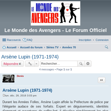
Le Monde des Avengers - Le Forum Officiel
Raccourcis
FAQ
Inscription
Connexion
Accueil
Accueil du forum
Séries TV
Années 70
ec
Arsène Lupin (1971-1974)
her
Répondre
ch
4 messages • Page
1
sur
1
er
Denis
Citation
Arsène Lupin (1971-1974)
lun. déc. 26, 2016 3:03 pm
M
e
Durant les Années Folles, Arsène Lupin affole la Préfecture de police par
s
l'élégante audace de ses forfaits. Expert en déguisements, identités
s
a
d'emprunt et ouvertures de coffre-fort, il dévalise régulièrement les plus