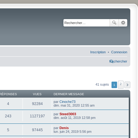
Inscription
Connexion
Rechercher
2
41 sujets
1
RÉPONSES
VUES
DERNIER MESSAGE
par
Cinoche73
4
92284
dim. mai 31, 2020 12:55 am
par
Steed3003
243
1127197
dim. août 11, 2019 12:58 pm
par
Denis
5
97445
lun. juin 24, 2019 5:56 pm