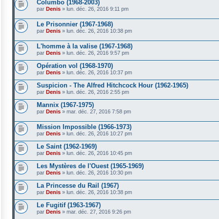
Columbo (1968-2003)
par
Denis
»
lun. déc. 26, 2016 9:11 pm
Le Prisonnier (1967-1968)
par
Denis
»
lun. déc. 26, 2016 10:38 pm
L'homme à la valise (1967-1968)
par
Denis
»
lun. déc. 26, 2016 9:57 pm
Opération vol (1968-1970)
par
Denis
»
lun. déc. 26, 2016 10:37 pm
Suspicion - The Alfred Hitchcock Hour (1962-1965)
par
Denis
»
lun. déc. 26, 2016 2:55 pm
Mannix (1967-1975)
par
Denis
»
mar. déc. 27, 2016 7:58 pm
Mission Impossible (1966-1973)
par
Denis
»
lun. déc. 26, 2016 10:27 pm
Le Saint (1962-1969)
par
Denis
»
lun. déc. 26, 2016 10:45 pm
Les Mystères de l'Ouest (1965-1969)
par
Denis
»
lun. déc. 26, 2016 10:30 pm
La Princesse du Rail (1967)
par
Denis
»
lun. déc. 26, 2016 10:38 pm
Le Fugitif (1963-1967)
par
Denis
»
mar. déc. 27, 2016 9:26 pm