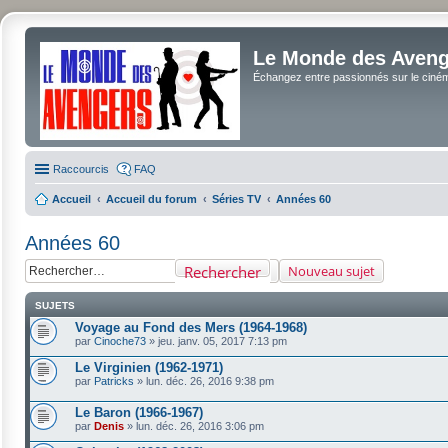
Le Monde des Avenge
Échangez entre passionnés sur le cinéma 
Raccourcis
FAQ
Accueil
Accueil du forum
Séries TV
Années 60
Années 60
Rechercher
Nouveau sujet
SUJETS
Voyage au Fond des Mers (1964-1968)
par
Cinoche73
»
jeu. janv. 05, 2017 7:13 pm
Le Virginien (1962-1971)
par
Patricks
»
lun. déc. 26, 2016 9:38 pm
Le Baron (1966-1967)
par
Denis
»
lun. déc. 26, 2016 3:06 pm