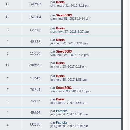
par
Denis
12
140507
dim. mars 31, 2019 3:11 pm
par
Steed3003
12
152184
sam. mai 05, 2018 10:30 am
par
Denis
3
62790
mar. févr. 27, 2018 8:37 am
par
Denis
1
48832
jeu. févr. 01, 2018 9:31 pm
par
Steed3003
1
55020
ven. nov. 24, 2017 1:37 pm
par
Denis
17
208521
lun. oct. 30, 2017 8:11 am
par
Denis
6
91646
lun. oct. 30, 2017 8:08 am
par
Steed3003
5
79214
sam. sept. 30, 2017 6:10 pm
par
Denis
5
73957
lun. juin 19, 2017 9:35 am
par
Patricks
1
45896
jeu. juin 01, 2017 10:41 pm
par
Patricks
2
66285
jeu. juin 01, 2017 10:38 pm