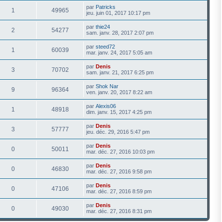
par
Patricks
1
49965
jeu. juin 01, 2017 10:17 pm
par
thie24
2
54277
sam. janv. 28, 2017 2:07 pm
par
steed72
1
60039
mar. janv. 24, 2017 5:05 am
par
Denis
3
70702
sam. janv. 21, 2017 6:25 pm
par
Shok Nar
9
96364
ven. janv. 20, 2017 8:22 am
par
Alexis06
1
48918
dim. janv. 15, 2017 4:25 pm
par
Denis
3
57777
jeu. déc. 29, 2016 5:47 pm
par
Denis
0
50011
mar. déc. 27, 2016 10:03 pm
par
Denis
0
46830
mar. déc. 27, 2016 9:58 pm
par
Denis
0
47106
mar. déc. 27, 2016 8:59 pm
par
Denis
0
49030
mar. déc. 27, 2016 8:31 pm