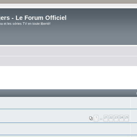
rs - Le Forum Officiel
et les séries TV en toute liberté!
1
21
22
23
24
25
…