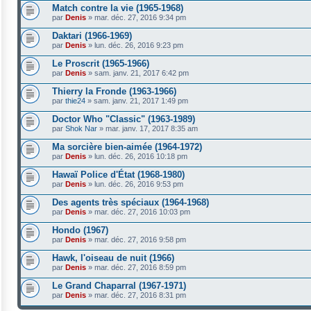
Match contre la vie (1965-1968)
par
Denis
»
mar. déc. 27, 2016 9:34 pm
Daktari (1966-1969)
par
Denis
»
lun. déc. 26, 2016 9:23 pm
Le Proscrit (1965-1966)
par
Denis
»
sam. janv. 21, 2017 6:42 pm
Thierry la Fronde (1963-1966)
par
thie24
»
sam. janv. 21, 2017 1:49 pm
Doctor Who "Classic" (1963-1989)
par
Shok Nar
»
mar. janv. 17, 2017 8:35 am
Ma sorcière bien-aimée (1964-1972)
par
Denis
»
lun. déc. 26, 2016 10:18 pm
Hawaï Police d'État (1968-1980)
par
Denis
»
lun. déc. 26, 2016 9:53 pm
Des agents très spéciaux (1964-1968)
par
Denis
»
mar. déc. 27, 2016 10:03 pm
Hondo (1967)
par
Denis
»
mar. déc. 27, 2016 9:58 pm
Hawk, l'oiseau de nuit (1966)
par
Denis
»
mar. déc. 27, 2016 8:59 pm
Le Grand Chaparral (1967-1971)
par
Denis
»
mar. déc. 27, 2016 8:31 pm