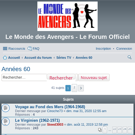
Le Monde des Avengers - Le Forum Officiel
Raccourcis
FAQ
Inscription
Connexion
Accueil
Accueil du forum
Séries TV
Années 60
ec
Années 60
her
Rechercher
Nouveau sujet
ch
er
2
41 sujets
1
Sujets
Voyage au Fond des Mers (1964-1968)
Dernier message par
Cinoche73
«
dim. mai 31, 2020 12:55 am
Réponses :
4
Le Virginien (1962-1971)
Dernier message par
Steed3003
«
dim. août 11, 2019 12:58 pm
Réponses :
243
1
22
23
24
25
…