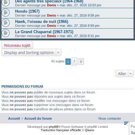
Des agents très spéciaux (1964-1968)
Dernier message par
Denis
«
mar. déc. 27, 2016 10:03 pm
Hondo (1967)
Dernier message par
Denis
«
mar. déc. 27, 2016 9:58 pm
Hawk, l'oiseau de nuit (1966)
Dernier message par
Denis
«
mar. déc. 27, 2016 8:59 pm
Le Grand Chaparral (1967-1971)
Dernier message par
Denis
«
mar. déc. 27, 2016 8:31 pm
Nouveau sujet
Display and Sorting options
2
41 sujets
1
Aller
PERMISSIONS DU FORUM
Vous
ne pouvez pas
publier de nouveaux sujets dans ce forum
Vous
ne pouvez pas
répondre aux sujets dans ce forum
Vous
ne pouvez pas
modifier vos messages dans ce forum
Vous
ne pouvez pas
supprimer vos messages dans ce forum
Vous
ne pouvez pas
transférer de pièces jointes dans ce forum
Accueil
Accueil du forum
Nous contacter
Fu
Développé par
phpBB
® Forum Software © phpBB Limited
Traduction française officielle
©
Qiaeru
Su