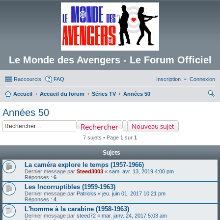
Le Monde des Avengers - Le Forum Officiel
Raccourcis
FAQ
Inscription
Connexion
Accueil
Accueil du forum
Séries TV
Années 50
ec
Années 50
her
Rechercher
Nouveau sujet
ch
7 sujets • Page
1
sur
1
er
Sujets
La caméra explore le temps (1957-1966)
Dernier message par
Steed3003
«
sam. avr. 13, 2019 4:00 pm
Réponses :
6
Les Incorruptibles (1959-1963)
Dernier message par
Patricks
«
jeu. juin 01, 2017 10:21 pm
Réponses :
4
L'homme à la carabine (1958-1963)
Dernier message par
steed72
«
mar. janv. 24, 2017 5:03 am