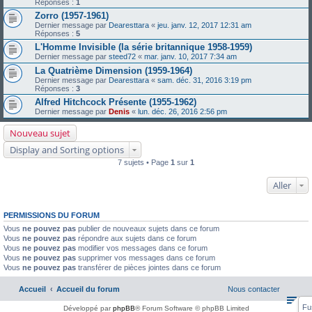
Réponses :
1
Zorro (1957-1961)
Dernier message par
Dearesttara
«
jeu. janv. 12, 2017 12:31 am
Réponses :
5
L'Homme Invisible (la série britannique 1958-1959)
Dernier message par
steed72
«
mar. janv. 10, 2017 7:34 am
La Quatrième Dimension (1959-1964)
Dernier message par
Dearesttara
«
sam. déc. 31, 2016 3:19 pm
Réponses :
3
Alfred Hitchcock Présente (1955-1962)
Dernier message par
Denis
«
lun. déc. 26, 2016 2:56 pm
Nouveau sujet
Display and Sorting options
7 sujets • Page
1
sur
1
Aller
PERMISSIONS DU FORUM
Vous
ne pouvez pas
publier de nouveaux sujets dans ce forum
Vous
ne pouvez pas
répondre aux sujets dans ce forum
Vous
ne pouvez pas
modifier vos messages dans ce forum
Vous
ne pouvez pas
supprimer vos messages dans ce forum
Vous
ne pouvez pas
transférer de pièces jointes dans ce forum
Accueil
Accueil du forum
Nous contacter
Fu
Développé par
phpBB
® Forum Software © phpBB Limited