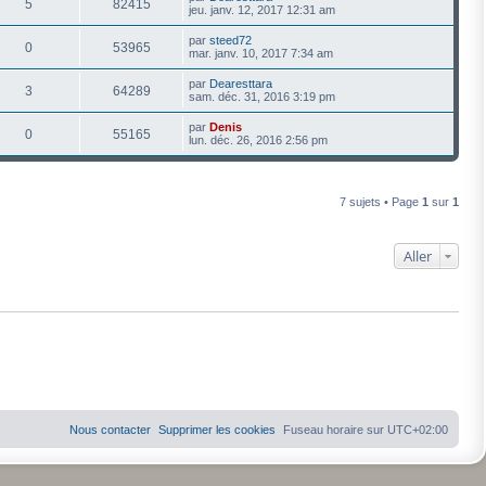
5
82415
jeu. janv. 12, 2017 12:31 am
par
steed72
0
53965
mar. janv. 10, 2017 7:34 am
par
Dearesttara
3
64289
sam. déc. 31, 2016 3:19 pm
par
Denis
0
55165
lun. déc. 26, 2016 2:56 pm
7 sujets • Page
1
sur
1
Aller
Nous contacter
Supprimer les cookies
Fuseau horaire sur
UTC+02:00