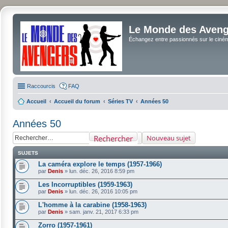
Le Monde des Avenge
Échangez entre passionnés sur le cinéma 
Raccourcis
FAQ
Accueil
Accueil du forum
Séries TV
Années 50
Années 50
Rechercher
Nouveau sujet
SUJETS
La caméra explore le temps (1957-1966)
par
Denis
»
lun. déc. 26, 2016 8:59 pm
Les Incorruptibles (1959-1963)
par
Denis
»
lun. déc. 26, 2016 10:05 pm
L'homme à la carabine (1958-1963)
par
Denis
»
sam. janv. 21, 2017 6:33 pm
Zorro (1957-1961)