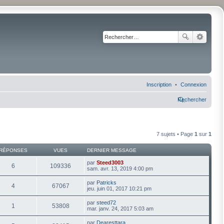
Inscription
Connexion
Rechercher
7 sujets • Page
1
sur
1
RÉPONSES
VUES
DERNIER MESSAGE
par
Steed3003
6
109336
sam. avr. 13, 2019 4:00 pm
par
Patricks
4
67067
jeu. juin 01, 2017 10:21 pm
par
steed72
1
53808
mar. janv. 24, 2017 5:03 am
par
Dearesttara