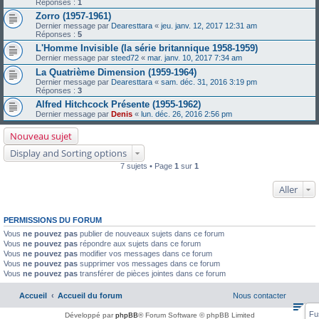
Réponses :
1
Zorro (1957-1961)
Dernier message par
Dearesttara
«
jeu. janv. 12, 2017 12:31 am
Réponses :
5
L'Homme Invisible (la série britannique 1958-1959)
Dernier message par
steed72
«
mar. janv. 10, 2017 7:34 am
La Quatrième Dimension (1959-1964)
Dernier message par
Dearesttara
«
sam. déc. 31, 2016 3:19 pm
Réponses :
3
Alfred Hitchcock Présente (1955-1962)
Dernier message par
Denis
«
lun. déc. 26, 2016 2:56 pm
Nouveau sujet
Display and Sorting options
7 sujets • Page
1
sur
1
Aller
PERMISSIONS DU FORUM
Vous
ne pouvez pas
publier de nouveaux sujets dans ce forum
Vous
ne pouvez pas
répondre aux sujets dans ce forum
Vous
ne pouvez pas
modifier vos messages dans ce forum
Vous
ne pouvez pas
supprimer vos messages dans ce forum
Vous
ne pouvez pas
transférer de pièces jointes dans ce forum
Accueil
Accueil du forum
Nous contacter
Fu
Développé par
phpBB
® Forum Software © phpBB Limited