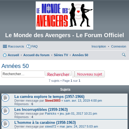
Le Monde des Avengers - Le Forum Officiel
Raccourcis
FAQ
Inscription
Connexion
Accueil
Accueil du forum
Séries TV
Années 50
ec
Années 50
her
Rechercher
Nouveau sujet
ch
7 sujets • Page
1
sur
1
er
Sujets
La caméra explore le temps (1957-1966)
Dernier message par
Steed3003
«
sam. avr. 13, 2019 4:00 pm
Réponses :
6
Les Incorruptibles (1959-1963)
Dernier message par
Patricks
«
jeu. juin 01, 2017 10:21 pm
Réponses :
4
L'homme à la carabine (1958-1963)
Dernier message par
steed72
«
mar. janv. 24, 2017 5:03 am