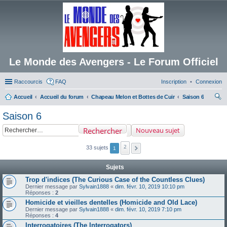
Le Monde des Avengers - Le Forum Officiel
Raccourcis
FAQ
Inscription
Connexion
Accueil
Accueil du forum
Chapeau Melon et Bottes de Cuir
Saison 6
ec
Saison 6
her
Rechercher
Nouveau sujet
ch
er
2
33 sujets
1
Sujets
Trop d'indices (The Curious Case of the Countless Clues)
Dernier message par
Sylvain1888
«
dim. févr. 10, 2019 10:10 pm
Réponses :
2
Homicide et vieilles dentelles (Homicide and Old Lace)
Dernier message par
Sylvain1888
«
dim. févr. 10, 2019 7:10 pm
Réponses :
4
Interrogatoires (The Interrogators)