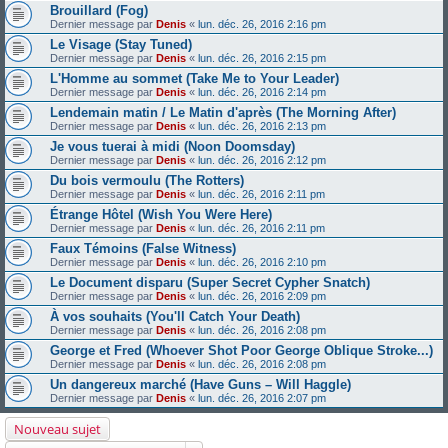
Brouillard (Fog)
Dernier message par
Denis
«
lun. déc. 26, 2016 2:16 pm
Le Visage (Stay Tuned)
Dernier message par
Denis
«
lun. déc. 26, 2016 2:15 pm
L'Homme au sommet (Take Me to Your Leader)
Dernier message par
Denis
«
lun. déc. 26, 2016 2:14 pm
Lendemain matin / Le Matin d'après (The Morning After)
Dernier message par
Denis
«
lun. déc. 26, 2016 2:13 pm
Je vous tuerai à midi (Noon Doomsday)
Dernier message par
Denis
«
lun. déc. 26, 2016 2:12 pm
Du bois vermoulu (The Rotters)
Dernier message par
Denis
«
lun. déc. 26, 2016 2:11 pm
Étrange Hôtel (Wish You Were Here)
Dernier message par
Denis
«
lun. déc. 26, 2016 2:11 pm
Faux Témoins (False Witness)
Dernier message par
Denis
«
lun. déc. 26, 2016 2:10 pm
Le Document disparu (Super Secret Cypher Snatch)
Dernier message par
Denis
«
lun. déc. 26, 2016 2:09 pm
À vos souhaits (You'll Catch Your Death)
Dernier message par
Denis
«
lun. déc. 26, 2016 2:08 pm
George et Fred (Whoever Shot Poor George Oblique Stroke...)
Dernier message par
Denis
«
lun. déc. 26, 2016 2:08 pm
Un dangereux marché (Have Guns – Will Haggle)
Dernier message par
Denis
«
lun. déc. 26, 2016 2:07 pm
Nouveau sujet