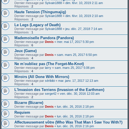
Dernier message par
Sylvain1888
«
dim. févr. 10, 2019 2:11 am
Réponses :
2
Haute Tension (Thingumajig)
Dernier message par
Sylvain1888
«
dim. févr. 10, 2019 2:10 am
Réponses :
2
Le Legs (Legacy of Death)
Dernier message par
Sylvain1888
«
jeu. déc. 27, 2018 7:14 am
Réponses :
1
Mademoiselle Pandora (Pandora)
Dernier message par
Denis
«
mer. mai 17, 2017 5:30 pm
Réponses :
6
Jeux (Game)
Dernier message par
Denis
«
sam. mars 25, 2017 6:50 pm
Réponses :
4
Ne m'oubliez pas (The Forget-Me-Knot)
Dernier message par
larry
«
sam. mars 25, 2017 5:06 pm
Réponses :
4
Miroirs (All Done With Mirrors)
Dernier message par
séribibi
«
mar. janv. 17, 2017 12:13 am
Réponses :
4
L'Invasion des Terriens (Invasion of the Earthmen)
Dernier message par
serge42
«
ven. déc. 30, 2016 12:03 am
Réponses :
2
Bizarre (Bizarre)
Dernier message par
Denis
«
lun. déc. 26, 2016 2:18 pm
Requiem
Dernier message par
Denis
«
lun. déc. 26, 2016 2:18 pm
Affectueusement vôtre (Who Was That Man I Saw You With?)
Dernier message par
Denis
«
lun. déc. 26, 2016 2:16 pm