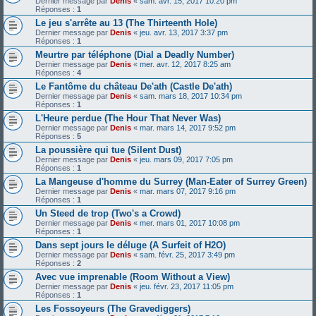
Dernier message par
Denis
«
sam. avr. 15, 2017 10:20 pm
Réponses :
1
Le jeu s'arrête au 13 (The Thirteenth Hole)
Dernier message par
Denis
«
jeu. avr. 13, 2017 3:37 pm
Réponses :
1
Meurtre par téléphone (Dial a Deadly Number)
Dernier message par
Denis
«
mer. avr. 12, 2017 8:25 am
Réponses :
4
Le Fantôme du château De'ath (Castle De'ath)
Dernier message par
Denis
«
sam. mars 18, 2017 10:34 pm
Réponses :
1
L'Heure perdue (The Hour That Never Was)
Dernier message par
Denis
«
mar. mars 14, 2017 9:52 pm
Réponses :
5
La poussière qui tue (Silent Dust)
Dernier message par
Denis
«
jeu. mars 09, 2017 7:05 pm
Réponses :
1
La Mangeuse d'homme du Surrey (Man-Eater of Surrey Green)
Dernier message par
Denis
«
mar. mars 07, 2017 9:16 pm
Réponses :
1
Un Steed de trop (Two's a Crowd)
Dernier message par
Denis
«
mer. mars 01, 2017 10:08 pm
Réponses :
1
Dans sept jours le déluge (A Surfeit of H2O)
Dernier message par
Denis
«
sam. févr. 25, 2017 3:49 pm
Réponses :
2
Avec vue imprenable (Room Without a View)
Dernier message par
Denis
«
jeu. févr. 23, 2017 11:05 pm
Réponses :
1
Les Fossoyeurs (The Gravediggers)