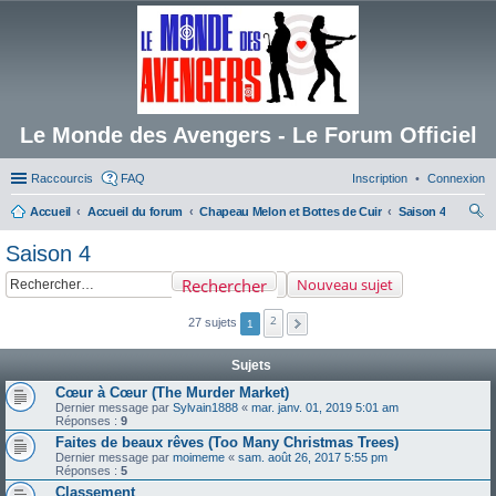
Le Monde des Avengers - Le Forum Officiel
Raccourcis
FAQ
Inscription
Connexion
Accueil
Accueil du forum
Chapeau Melon et Bottes de Cuir
Saison 4
ec
Saison 4
her
Rechercher
Nouveau sujet
ch
er
2
27 sujets
1
Sujets
Cœur à Cœur (The Murder Market)
Dernier message par
Sylvain1888
«
mar. janv. 01, 2019 5:01 am
Réponses :
9
Faites de beaux rêves (Too Many Christmas Trees)
Dernier message par
moimeme
«
sam. août 26, 2017 5:55 pm
Réponses :
5
Classement