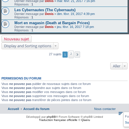
Dernier message par
Denis
«
mar. févr. 21, 2017 7:16 pm
Réponses :
1
Les Cybernautes (The Cybernauts)
Dernier message par
Denis
«
dim. févr. 19, 2017 4:39 pm
Réponses :
1
Mort en magasin (Death at Bargain Prices)
Dernier message par
Denis
«
jeu. févr. 16, 2017 7:18 pm
Réponses :
1
Nouveau sujet
Display and Sorting options
2
27 sujets
1
Aller
PERMISSIONS DU FORUM
Vous
ne pouvez pas
publier de nouveaux sujets dans ce forum
Vous
ne pouvez pas
répondre aux sujets dans ce forum
Vous
ne pouvez pas
modifier vos messages dans ce forum
Vous
ne pouvez pas
supprimer vos messages dans ce forum
Vous
ne pouvez pas
transférer de pièces jointes dans ce forum
Accueil
Accueil du forum
Nous contacter
Fu
Développé par
phpBB
® Forum Software © phpBB Limited
Traduction française officielle
©
Qiaeru
Su