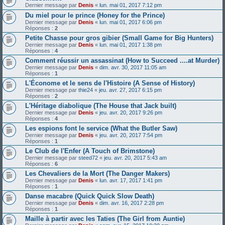
Dernier message par
Denis
«
lun. mai 01, 2017 7:12 pm
Du miel pour le prince (Honey for the Prince)
Dernier message par
Denis
«
lun. mai 01, 2017 6:06 pm
Réponses :
2
Petite Chasse pour gros gibier (Small Game for Big Hunters)
Dernier message par
Denis
«
lun. mai 01, 2017 1:38 pm
Réponses :
4
Comment réussir un assassinat (How to Succeed ....at Murder)
Dernier message par
Denis
«
dim. avr. 30, 2017 11:05 am
Réponses :
1
L'Économe et le sens de l'Histoire (A Sense of History)
Dernier message par
thie24
«
jeu. avr. 27, 2017 6:15 pm
Réponses :
2
L'Héritage diabolique (The House that Jack built)
Dernier message par
Denis
«
jeu. avr. 20, 2017 9:26 pm
Réponses :
4
Les espions font le service (What the Butler Saw)
Dernier message par
Denis
«
jeu. avr. 20, 2017 7:54 pm
Réponses :
1
Le Club de l'Enfer (A Touch of Brimstone)
Dernier message par
steed72
«
jeu. avr. 20, 2017 5:43 am
Réponses :
6
Les Chevaliers de la Mort (The Danger Makers)
Dernier message par
Denis
«
lun. avr. 17, 2017 1:41 pm
Réponses :
1
Danse macabre (Quick Quick Slow Death)
Dernier message par
Denis
«
dim. avr. 16, 2017 2:28 pm
Réponses :
1
Maille à partir avec les Taties (The Girl from Auntie)