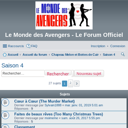
Le Monde des Avengers - Le Forum Officiel
Raccourcis
FAQ
Inscription
Connexion
Accueil
Accueil du forum
Chapeau Melon et Bottes de Cuir
Saison 4
ec
Saison 4
her
Rechercher
Nouveau sujet
ch
er
2
27 sujets
1
Sujets
Cœur à Cœur (The Murder Market)
Dernier message par
Sylvain1888
«
mar. janv. 01, 2019 5:01 am
Réponses :
9
Faites de beaux rêves (Too Many Christmas Trees)
Dernier message par
moimeme
«
sam. août 26, 2017 5:55 pm
Réponses :
5
Classement