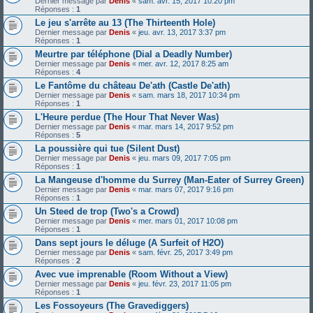
Dernier message par
Denis
«
sam. avr. 15, 2017 10:20 pm
Réponses :
1
Le jeu s'arrête au 13 (The Thirteenth Hole)
Dernier message par
Denis
«
jeu. avr. 13, 2017 3:37 pm
Réponses :
1
Meurtre par téléphone (Dial a Deadly Number)
Dernier message par
Denis
«
mer. avr. 12, 2017 8:25 am
Réponses :
4
Le Fantôme du château De'ath (Castle De'ath)
Dernier message par
Denis
«
sam. mars 18, 2017 10:34 pm
Réponses :
1
L'Heure perdue (The Hour That Never Was)
Dernier message par
Denis
«
mar. mars 14, 2017 9:52 pm
Réponses :
5
La poussière qui tue (Silent Dust)
Dernier message par
Denis
«
jeu. mars 09, 2017 7:05 pm
Réponses :
1
La Mangeuse d'homme du Surrey (Man-Eater of Surrey Green)
Dernier message par
Denis
«
mar. mars 07, 2017 9:16 pm
Réponses :
1
Un Steed de trop (Two's a Crowd)
Dernier message par
Denis
«
mer. mars 01, 2017 10:08 pm
Réponses :
1
Dans sept jours le déluge (A Surfeit of H2O)
Dernier message par
Denis
«
sam. févr. 25, 2017 3:49 pm
Réponses :
2
Avec vue imprenable (Room Without a View)
Dernier message par
Denis
«
jeu. févr. 23, 2017 11:05 pm
Réponses :
1
Les Fossoyeurs (The Gravediggers)