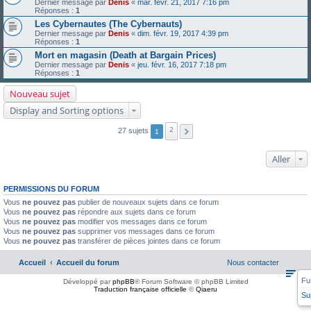
Dernier message par
Denis
«
mar. févr. 21, 2017 7:16 pm
Réponses :
1
Les Cybernautes (The Cybernauts)
Dernier message par
Denis
«
dim. févr. 19, 2017 4:39 pm
Réponses :
1
Mort en magasin (Death at Bargain Prices)
Dernier message par
Denis
«
jeu. févr. 16, 2017 7:18 pm
Réponses :
1
Nouveau sujet
Display and Sorting options
2
27 sujets
1
Aller
PERMISSIONS DU FORUM
Vous
ne pouvez pas
publier de nouveaux sujets dans ce forum
Vous
ne pouvez pas
répondre aux sujets dans ce forum
Vous
ne pouvez pas
modifier vos messages dans ce forum
Vous
ne pouvez pas
supprimer vos messages dans ce forum
Vous
ne pouvez pas
transférer de pièces jointes dans ce forum
Accueil
Accueil du forum
Nous contacter
Fu
Développé par
phpBB
® Forum Software © phpBB Limited
Traduction française officielle
©
Qiaeru
Su