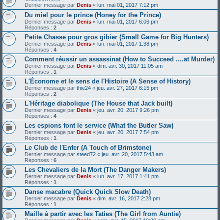
Dernier message par
Denis
«
lun. mai 01, 2017 7:12 pm
Du miel pour le prince (Honey for the Prince)
Dernier message par
Denis
«
lun. mai 01, 2017 6:06 pm
Réponses :
2
Petite Chasse pour gros gibier (Small Game for Big Hunters)
Dernier message par
Denis
«
lun. mai 01, 2017 1:38 pm
Réponses :
4
Comment réussir un assassinat (How to Succeed ....at Murder)
Dernier message par
Denis
«
dim. avr. 30, 2017 11:05 am
Réponses :
1
L'Économe et le sens de l'Histoire (A Sense of History)
Dernier message par
thie24
«
jeu. avr. 27, 2017 6:15 pm
Réponses :
2
L'Héritage diabolique (The House that Jack built)
Dernier message par
Denis
«
jeu. avr. 20, 2017 9:26 pm
Réponses :
4
Les espions font le service (What the Butler Saw)
Dernier message par
Denis
«
jeu. avr. 20, 2017 7:54 pm
Réponses :
1
Le Club de l'Enfer (A Touch of Brimstone)
Dernier message par
steed72
«
jeu. avr. 20, 2017 5:43 am
Réponses :
6
Les Chevaliers de la Mort (The Danger Makers)
Dernier message par
Denis
«
lun. avr. 17, 2017 1:41 pm
Réponses :
1
Danse macabre (Quick Quick Slow Death)
Dernier message par
Denis
«
dim. avr. 16, 2017 2:28 pm
Réponses :
1
Maille à partir avec les Taties (The Girl from Auntie)