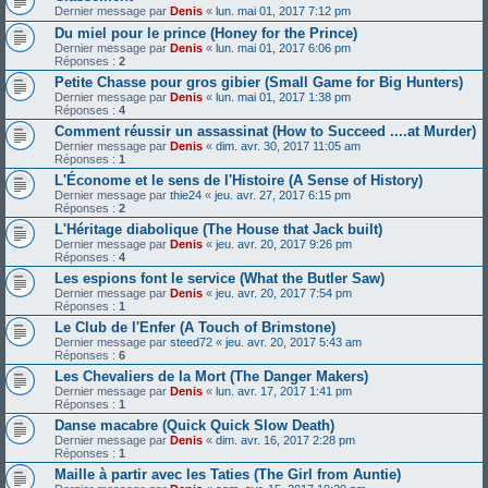
Dernier message par
Denis
«
lun. mai 01, 2017 7:12 pm
Du miel pour le prince (Honey for the Prince)
Dernier message par
Denis
«
lun. mai 01, 2017 6:06 pm
Réponses :
2
Petite Chasse pour gros gibier (Small Game for Big Hunters)
Dernier message par
Denis
«
lun. mai 01, 2017 1:38 pm
Réponses :
4
Comment réussir un assassinat (How to Succeed ....at Murder)
Dernier message par
Denis
«
dim. avr. 30, 2017 11:05 am
Réponses :
1
L'Économe et le sens de l'Histoire (A Sense of History)
Dernier message par
thie24
«
jeu. avr. 27, 2017 6:15 pm
Réponses :
2
L'Héritage diabolique (The House that Jack built)
Dernier message par
Denis
«
jeu. avr. 20, 2017 9:26 pm
Réponses :
4
Les espions font le service (What the Butler Saw)
Dernier message par
Denis
«
jeu. avr. 20, 2017 7:54 pm
Réponses :
1
Le Club de l'Enfer (A Touch of Brimstone)
Dernier message par
steed72
«
jeu. avr. 20, 2017 5:43 am
Réponses :
6
Les Chevaliers de la Mort (The Danger Makers)
Dernier message par
Denis
«
lun. avr. 17, 2017 1:41 pm
Réponses :
1
Danse macabre (Quick Quick Slow Death)
Dernier message par
Denis
«
dim. avr. 16, 2017 2:28 pm
Réponses :
1
Maille à partir avec les Taties (The Girl from Auntie)