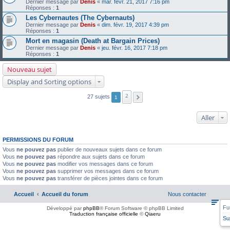
Dernier message par
Denis
«
mar. févr. 21, 2017 7:16 pm
Réponses :
1
Les Cybernautes (The Cybernauts)
Dernier message par
Denis
«
dim. févr. 19, 2017 4:39 pm
Réponses :
1
Mort en magasin (Death at Bargain Prices)
Dernier message par
Denis
«
jeu. févr. 16, 2017 7:18 pm
Réponses :
1
Nouveau sujet
Display and Sorting options
2
27 sujets
1
Aller
PERMISSIONS DU FORUM
Vous
ne pouvez pas
publier de nouveaux sujets dans ce forum
Vous
ne pouvez pas
répondre aux sujets dans ce forum
Vous
ne pouvez pas
modifier vos messages dans ce forum
Vous
ne pouvez pas
supprimer vos messages dans ce forum
Vous
ne pouvez pas
transférer de pièces jointes dans ce forum
Accueil
Accueil du forum
Nous contacter
Fu
Développé par
phpBB
® Forum Software © phpBB Limited
Traduction française officielle
©
Qiaeru
Su