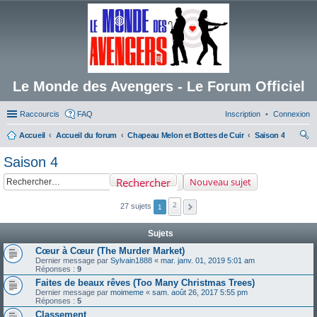
Le Monde des Avengers - Le Forum Officiel
Raccourcis
FAQ
Inscription
Connexion
Accueil
Accueil du forum
Chapeau Melon et Bottes de Cuir
Saison 4
ec
Saison 4
her
Rechercher
Nouveau sujet
ch
er
2
27 sujets
1
Sujets
Cœur à Cœur (The Murder Market)
Dernier message par
Sylvain1888
«
mar. janv. 01, 2019 5:01 am
Réponses :
9
Faites de beaux rêves (Too Many Christmas Trees)
Dernier message par
moimeme
«
sam. août 26, 2017 5:55 pm
Réponses :
5
Classement