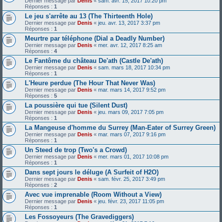
Dernier message par
Denis
«
sam. avr. 15, 2017 10:20 pm
Réponses :
1
Le jeu s'arrête au 13 (The Thirteenth Hole)
Dernier message par
Denis
«
jeu. avr. 13, 2017 3:37 pm
Réponses :
1
Meurtre par téléphone (Dial a Deadly Number)
Dernier message par
Denis
«
mer. avr. 12, 2017 8:25 am
Réponses :
4
Le Fantôme du château De'ath (Castle De'ath)
Dernier message par
Denis
«
sam. mars 18, 2017 10:34 pm
Réponses :
1
L'Heure perdue (The Hour That Never Was)
Dernier message par
Denis
«
mar. mars 14, 2017 9:52 pm
Réponses :
5
La poussière qui tue (Silent Dust)
Dernier message par
Denis
«
jeu. mars 09, 2017 7:05 pm
Réponses :
1
La Mangeuse d'homme du Surrey (Man-Eater of Surrey Green)
Dernier message par
Denis
«
mar. mars 07, 2017 9:16 pm
Réponses :
1
Un Steed de trop (Two's a Crowd)
Dernier message par
Denis
«
mer. mars 01, 2017 10:08 pm
Réponses :
1
Dans sept jours le déluge (A Surfeit of H2O)
Dernier message par
Denis
«
sam. févr. 25, 2017 3:49 pm
Réponses :
2
Avec vue imprenable (Room Without a View)
Dernier message par
Denis
«
jeu. févr. 23, 2017 11:05 pm
Réponses :
1
Les Fossoyeurs (The Gravediggers)