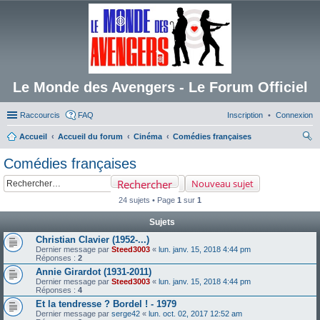
Le Monde des Avengers - Le Forum Officiel
Raccourcis
FAQ
Inscription
Connexion
Accueil
Accueil du forum
Cinéma
Comédies françaises
ec
Comédies françaises
her
Rechercher
Nouveau sujet
ch
24 sujets • Page
1
sur
1
er
Sujets
Christian Clavier (1952-...)
Dernier message par
Steed3003
«
lun. janv. 15, 2018 4:44 pm
Réponses :
2
Annie Girardot (1931-2011)
Dernier message par
Steed3003
«
lun. janv. 15, 2018 4:44 pm
Réponses :
4
Et la tendresse ? Bordel ! - 1979
Dernier message par
serge42
«
lun. oct. 02, 2017 12:52 am