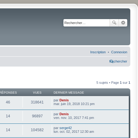
Inscription
Connexion
Rechercher
5 sujets • Page
1
sur
1
RÉPONSES
VUES
DERNIER MESSAGE
par
Denis
46
318641
mar. juin 19, 2018 10:21 pm
par
Denis
14
96897
ven. nov. 10, 2017 7:41 pm
par
serge42
14
104582
lun. oct. 02, 2017 12:30 am