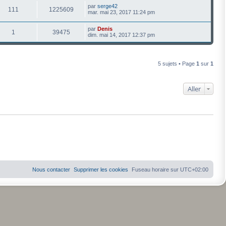
par
serge42
111
1225609
mar. mai 23, 2017 11:24 pm
par
Denis
1
39475
dim. mai 14, 2017 12:37 pm
5 sujets • Page
1
sur
1
Aller
Nous contacter
Supprimer les cookies
Fuseau horaire sur
UTC+02:00