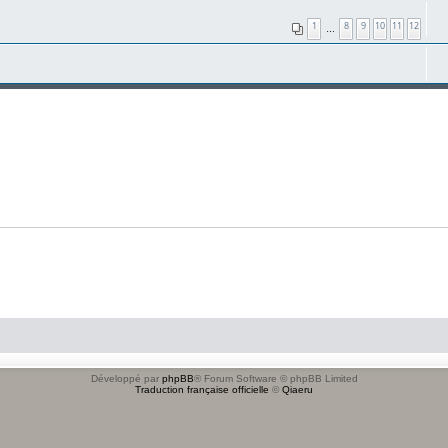
1
8
9
10
11
12
…
Développé par
phpBB
® Forum Software © phpBB Limited
Traduction française officielle
©
Qiaeru