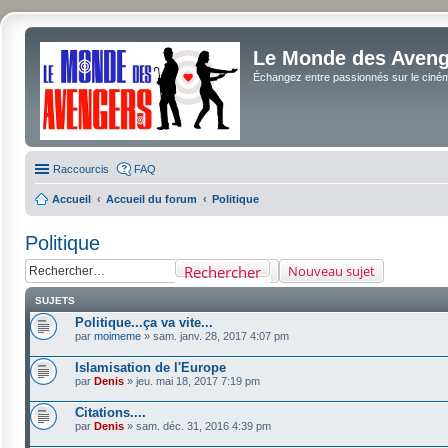
Le Monde des Avenge
Échangez entre passionnés sur le cinéma 
Raccourcis
FAQ
Accueil
Accueil du forum
Politique
Politique
Rechercher
Nouveau sujet
SUJETS
Politique...ça va vite...
par
moimeme
»
sam. janv. 28, 2017 4:07 pm
Islamisation de l'Europe
par
Denis
»
jeu. mai 18, 2017 7:19 pm
Citations....
par
Denis
»
sam. déc. 31, 2016 4:39 pm