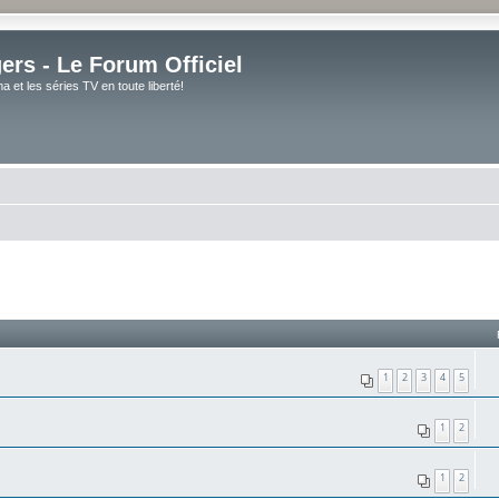
rs - Le Forum Officiel
et les séries TV en toute liberté!
1
2
3
4
5
1
2
1
2