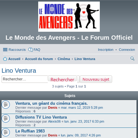
Le Monde des Avengers - Le Forum Officiel
Raccourcis
FAQ
Inscription
Connexion
Accueil
Accueil du forum
Cinéma
Lino Ventura
ec
Lino Ventura
her
Rechercher
Nouveau sujet
ch
3 sujets • Page
1
sur
1
er
Sujets
Ventura, un géant du cinéma français.
Dernier message par
Denis
«
mar. mars 12, 2019 5:28 pm
Réponses :
6
Diffusions TV Lino Ventura
Dernier message par
Alexis06
«
lun. janv. 23, 2017 6:33 pm
Réponses :
2
Le Ruffian 1983
Dernier message par
Denis
«
lun. janv. 09, 2017 4:26 pm