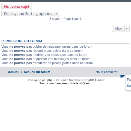
Nouveau sujet
Display and Sorting options
3 sujets • Page
1
sur
1
Aller
PERMISSIONS DU FORUM
Vous
ne pouvez pas
publier de nouveaux sujets dans ce forum
Vous
ne pouvez pas
répondre aux sujets dans ce forum
Vous
ne pouvez pas
modifier vos messages dans ce forum
Vous
ne pouvez pas
supprimer vos messages dans ce forum
Vous
ne pouvez pas
transférer de pièces jointes dans ce forum
Accueil
Accueil du forum
Nous contacter
Fu
Développé par
phpBB
® Forum Software © phpBB Limited
Traduction française officielle
©
Qiaeru
Su