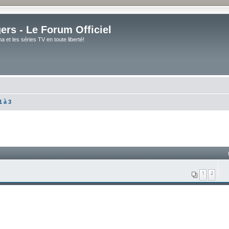
rs - Le Forum Officiel
et les séries TV en toute liberté!
1 à 3
1
2