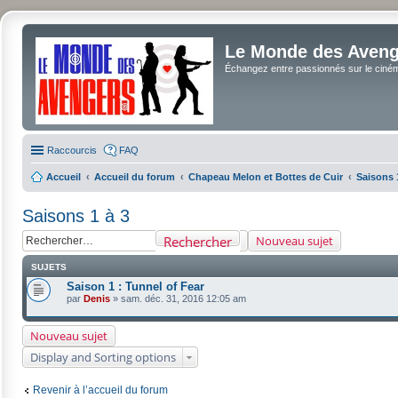
Le Monde des Avenge
Échangez entre passionnés sur le cinéma 
Raccourcis
FAQ
Accueil
Accueil du forum
Chapeau Melon et Bottes de Cuir
Saisons 
Saisons 1 à 3
Rechercher
Nouveau sujet
SUJETS
Saison 1 : Tunnel of Fear
par
Denis
»
sam. déc. 31, 2016 12:05 am
Nouveau sujet
Display and Sorting options
Revenir à l’accueil du forum