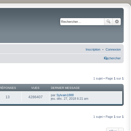
Inscription
Connexion
Rechercher
1 sujet • Page
1
sur
1
RÉPONSES
VUES
DERNIER MESSAGE
par
Sylvain1888
13
4286407
jeu. déc. 27, 2018 6:21 am
1 sujet • Page
1
sur
1