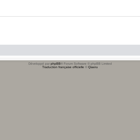
Développé par
phpBB
® Forum Software © phpBB Limited
Traduction française officielle
©
Qiaeru