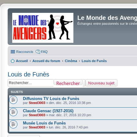
Le Monde des Avenge
Échangez entre passionnés sur le cinéma 
Raccourcis
FAQ
Accueil
Accueil du forum
Cinéma
Louis de Funès
Louis de Funès
Rechercher
Nouveau sujet
SUJETS
Diffusions TV Louis de Funès
par
Steed3003
»
dim. déc. 25, 2016 10:38 pm
Claude Gensac (1927-2016)
par
Steed3003
»
mar. déc. 27, 2016 10:20 pm
Musée Louis de Funès
par
Steed3003
»
lun. déc. 26, 2016 7:43 pm