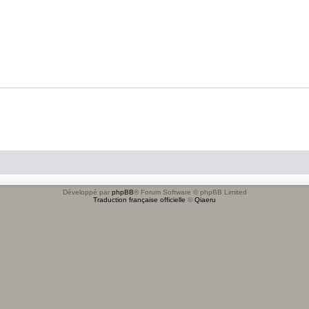
Développé par
phpBB
® Forum Software © phpBB Limited
Traduction française officielle
©
Qiaeru