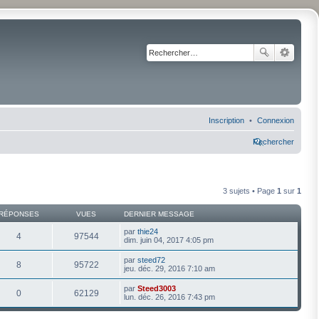
Inscription
Connexion
Rechercher
3 sujets • Page
1
sur
1
RÉPONSES
VUES
DERNIER MESSAGE
par
thie24
4
97544
dim. juin 04, 2017 4:05 pm
par
steed72
8
95722
jeu. déc. 29, 2016 7:10 am
par
Steed3003
0
62129
lun. déc. 26, 2016 7:43 pm