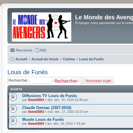
Le Monde des Avenge
Échangez entre passionnés sur le cinéma 
Raccourcis
FAQ
Accueil
Accueil du forum
Cinéma
Louis de Funès
Louis de Funès
Rechercher
Nouveau sujet
SUJETS
Diffusions TV Louis de Funès
par
Steed3003
»
dim. déc. 25, 2016 10:38 pm
Claude Gensac (1927-2016)
par
Steed3003
»
mar. déc. 27, 2016 10:20 pm
Musée Louis de Funès
par
Steed3003
»
lun. déc. 26, 2016 7:43 pm