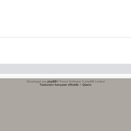
Développé par
phpBB
® Forum Software © phpBB Limited
Traduction française officielle
©
Qiaeru