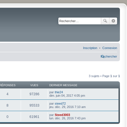
Inscription
Connexion
Rechercher
3 sujets • Page
1
sur
1
RÉPONSES
VUES
DERNIER MESSAGE
par
thie24
4
97286
dim. juin 04, 2017 4:05 pm
par
steed72
8
95533
jeu. déc. 29, 2016 7:10 am
par
Steed3003
0
61961
lun. déc. 26, 2016 7:43 pm