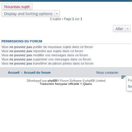
Nouveau sujet
Display and Sorting options
3 sujets • Page
1
sur
1
Aller
PERMISSIONS DU FORUM
Vous
ne pouvez pas
publier de nouveaux sujets dans ce forum
Vous
ne pouvez pas
répondre aux sujets dans ce forum
Vous
ne pouvez pas
modifier vos messages dans ce forum
Vous
ne pouvez pas
supprimer vos messages dans ce forum
Vous
ne pouvez pas
transférer de pièces jointes dans ce forum
Accueil
Accueil du forum
Nous contacter
Fu
Développé par
phpBB
® Forum Software © phpBB Limited
Traduction française officielle
©
Qiaeru
Su