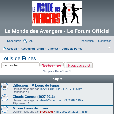
Le Monde des Avengers - Le Forum Officiel
Raccourcis
FAQ
Inscription
Connexion
Accueil
Accueil du forum
Cinéma
Louis de Funès
ec
Louis de Funès
her
Rechercher
Nouveau sujet
ch
3 sujets • Page
1
sur
1
er
Sujets
Diffusions TV Louis de Funès
Dernier message par
thie24
«
dim. juin 04, 2017 4:05 pm
Réponses :
4
Claude Gensac (1927-2016)
Dernier message par
steed72
«
jeu. déc. 29, 2016 7:10 am
Réponses :
8
Musée Louis de Funès
Dernier message par
Steed3003
«
lun. déc. 26, 2016 7:43 pm