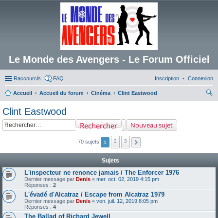
Le Monde des Avengers - Le Forum Officiel
Raccourcis
FAQ
Inscription
Connexion
Accueil
Accueil du forum
Cinéma
Clint Eastwood
ec
Clint Eastwood
her
Rechercher
Nouveau sujet
ch
er
2
3
70 sujets
1
Sujets
L'inspecteur ne renonce jamais / The Enforcer 1976
Dernier message par
Denis
«
mer. oct. 02, 2019 4:15 pm
Réponses :
2
L'évadé d'Alcatraz / Escape from Alcatraz 1979
Dernier message par
Denis
«
ven. juil. 12, 2019 8:05 pm
Réponses :
4
The Ballad of Richard Jewell