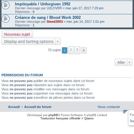
Impitoyable / Unforgiven 1992
Dernier message par
U2LOVER
«
mar. juin 27, 2017 7:29 pm
Réponses :
5
Créance de sang / Blood Work 2002
Dernier message par
Steed3003
«
mer. juin 14, 2017 1:01 pm
Réponses :
1
Nouveau sujet
Display and Sorting options
2
3
70 sujets
1
Aller
PERMISSIONS DU FORUM
Vous
ne pouvez pas
publier de nouveaux sujets dans ce forum
Vous
ne pouvez pas
répondre aux sujets dans ce forum
Vous
ne pouvez pas
modifier vos messages dans ce forum
Vous
ne pouvez pas
supprimer vos messages dans ce forum
Vous
ne pouvez pas
transférer de pièces jointes dans ce forum
Accueil
Accueil du forum
Nous contacter
Fu
Développé par
phpBB
® Forum Software © phpBB Limited
Traduction française officielle
©
Qiaeru
Su