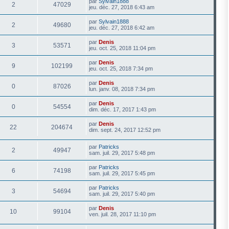
par
Sylvain1888
2
47029
jeu. déc. 27, 2018 6:43 am
par
Sylvain1888
2
49680
jeu. déc. 27, 2018 6:42 am
par
Denis
3
53571
jeu. oct. 25, 2018 11:04 pm
par
Denis
9
102199
jeu. oct. 25, 2018 7:34 pm
par
Denis
0
87026
lun. janv. 08, 2018 7:34 pm
par
Denis
0
54554
dim. déc. 17, 2017 1:43 pm
par
Denis
22
204674
dim. sept. 24, 2017 12:52 pm
par
Patricks
2
49947
sam. juil. 29, 2017 5:48 pm
par
Patricks
6
74198
sam. juil. 29, 2017 5:45 pm
par
Patricks
3
54694
sam. juil. 29, 2017 5:40 pm
par
Denis
10
99104
ven. juil. 28, 2017 11:10 pm