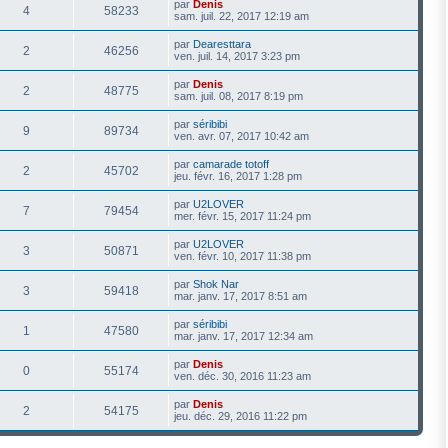
par
Denis
4
58233
sam. juil. 22, 2017 12:19 am
par
Dearesttara
2
46256
ven. juil. 14, 2017 3:23 pm
par
Denis
2
48775
sam. juil. 08, 2017 8:19 pm
par
séribibi
9
89734
ven. avr. 07, 2017 10:42 am
par
camarade totoff
2
45702
jeu. févr. 16, 2017 1:28 pm
par
U2LOVER
7
79454
mer. févr. 15, 2017 11:24 pm
par
U2LOVER
3
50871
ven. févr. 10, 2017 11:38 pm
par
Shok Nar
3
59418
mar. janv. 17, 2017 8:51 am
par
séribibi
1
47580
mar. janv. 17, 2017 12:34 am
par
Denis
0
55174
ven. déc. 30, 2016 11:23 am
par
Denis
2
54175
jeu. déc. 29, 2016 11:22 pm