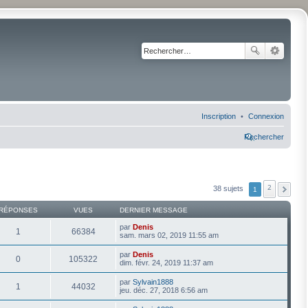
Inscription
Connexion
Rechercher
2
38 sujets
1
RÉPONSES
VUES
DERNIER MESSAGE
par
Denis
1
66384
sam. mars 02, 2019 11:55 am
par
Denis
0
105322
dim. févr. 24, 2019 11:37 am
par
Sylvain1888
1
44032
jeu. déc. 27, 2018 6:56 am