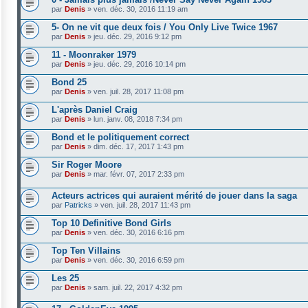
par
Denis
»
ven. déc. 30, 2016 11:19 am
5- On ne vit que deux fois / You Only Live Twice 1967
par
Denis
»
jeu. déc. 29, 2016 9:12 pm
11 - Moonraker 1979
par
Denis
»
jeu. déc. 29, 2016 10:14 pm
Bond 25
par
Denis
»
ven. juil. 28, 2017 11:08 pm
L'après Daniel Craig
par
Denis
»
lun. janv. 08, 2018 7:34 pm
Bond et le politiquement correct
par
Denis
»
dim. déc. 17, 2017 1:43 pm
Sir Roger Moore
par
Denis
»
mar. févr. 07, 2017 2:33 pm
Acteurs actrices qui auraient mérité de jouer dans la saga
par
Patricks
»
ven. juil. 28, 2017 11:43 pm
Top 10 Definitive Bond Girls
par
Denis
»
ven. déc. 30, 2016 6:16 pm
Top Ten Villains
par
Denis
»
ven. déc. 30, 2016 6:59 pm
Les 25
par
Denis
»
sam. juil. 22, 2017 4:32 pm