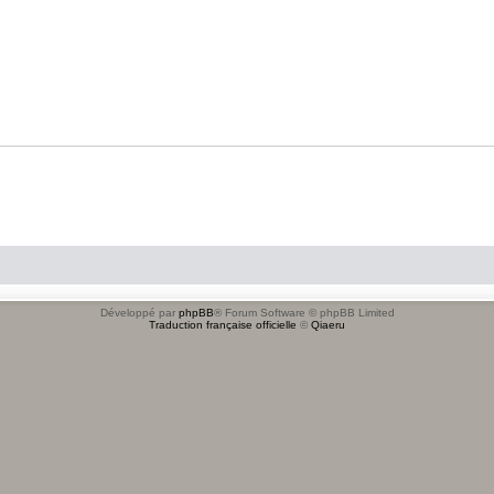
Développé par
phpBB
® Forum Software © phpBB Limited
Traduction française officielle
©
Qiaeru