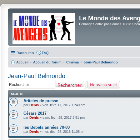
Le Monde des Avenge
Échangez entre passionnés sur le cinéma 
Raccourcis
FAQ
Accueil
Accueil du forum
Cinéma
Jean-Paul Belmondo
Jean-Paul Belmondo
Rechercher
Nouveau sujet
SUJETS
Articles de presse
par
Denis
»
ven. févr. 17, 2017 11:40 am
Césars 2017
par
Denis
»
sam. févr. 25, 2017 2:51 pm
les Bebels années 70-80
par
Denis
»
mer. déc. 28, 2016 11:08 pm