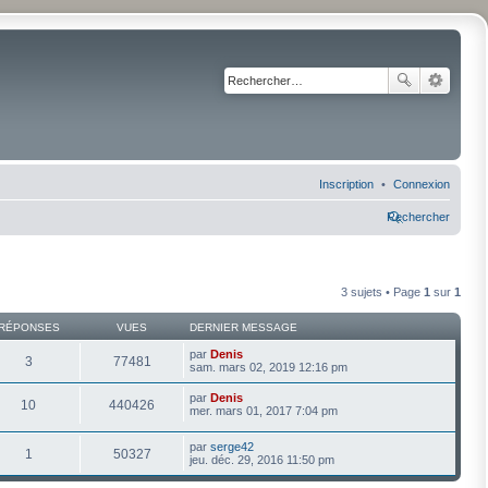
Inscription
Connexion
Rechercher
3 sujets • Page
1
sur
1
RÉPONSES
VUES
DERNIER MESSAGE
par
Denis
3
77481
sam. mars 02, 2019 12:16 pm
par
Denis
10
440426
mer. mars 01, 2017 7:04 pm
par
serge42
1
50327
jeu. déc. 29, 2016 11:50 pm