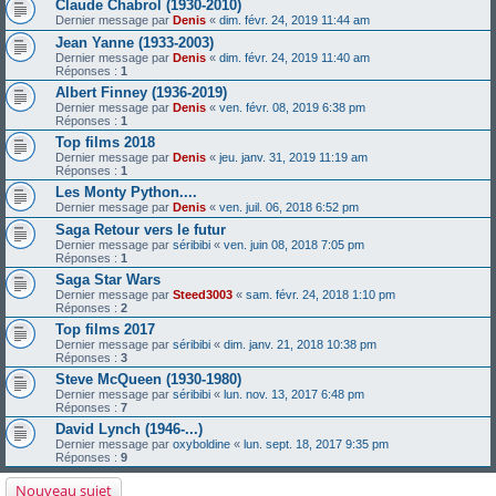
Claude Chabrol (1930-2010)
Dernier message par
Denis
«
dim. févr. 24, 2019 11:44 am
Jean Yanne (1933-2003)
Dernier message par
Denis
«
dim. févr. 24, 2019 11:40 am
Réponses :
1
Albert Finney (1936-2019)
Dernier message par
Denis
«
ven. févr. 08, 2019 6:38 pm
Réponses :
1
Top films 2018
Dernier message par
Denis
«
jeu. janv. 31, 2019 11:19 am
Réponses :
1
Les Monty Python....
Dernier message par
Denis
«
ven. juil. 06, 2018 6:52 pm
Saga Retour vers le futur
Dernier message par
séribibi
«
ven. juin 08, 2018 7:05 pm
Réponses :
1
Saga Star Wars
Dernier message par
Steed3003
«
sam. févr. 24, 2018 1:10 pm
Réponses :
2
Top films 2017
Dernier message par
séribibi
«
dim. janv. 21, 2018 10:38 pm
Réponses :
3
Steve McQueen (1930-1980)
Dernier message par
séribibi
«
lun. nov. 13, 2017 6:48 pm
Réponses :
7
David Lynch (1946-...)
Dernier message par
oxyboldine
«
lun. sept. 18, 2017 9:35 pm
Réponses :
9
Nouveau sujet