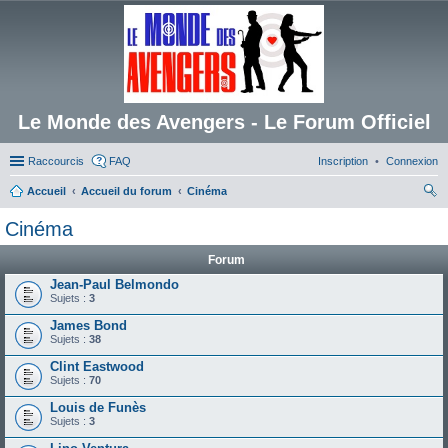
Le Monde des Avengers - Le Forum Officiel
Raccourcis
FAQ
Inscription
Connexion
Accueil
Accueil du forum
Cinéma
ec
Cinéma
her
Forum
ch
Jean-Paul Belmondo
er
Sujets :
3
James Bond
Sujets :
38
Clint Eastwood
Sujets :
70
Louis de Funès
Sujets :
3