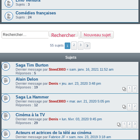
Lino Ventura
Sujets :
3
Comédies françaises
Sujets :
24
Rechercher
Nouveau sujet
2
3
55 sujets
1
Sujets
Saga Tim Burton
Dernier message par
Steed3003
«
sam. janv. 16, 2021 11:52 am
Réponses :
5
Alain Delon
Dernier message par
Denis
«
jeu. avr. 23, 2020 3:48 pm
Réponses :
19
1
2
Saga La Hammer
Dernier message par
Steed3003
«
mar. avr. 21, 2020 5:05 pm
Réponses :
12
1
2
Cinéma à la TV
Dernier message par
Denis
«
lun. févr. 03, 2020 9:45 pm
Réponses :
29
1
2
3
Acteurs et actrices de la télé au cinéma
Dernier message par
Fabrice JF
«
sam. nov. 23, 2019 3:18 am