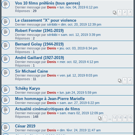
Vos 10 films préférés (tous genres)
Dernier message par
Denis
«
lun. nov. 04, 2019 6:12 pm
Réponses :
29
1
2
3
Le classement "X" pour violence
Dernier message par
séribibi
«
dim. oct. 20, 2019 12:39 pm
Robert Forster (1941-2019)
Dernier message par
séribibi
«
sam. oct. 12, 2019 3:39 pm
Réponses :
2
Bernard Golay (1944-2019)
Dernier message par
Denis
«
jeu. oct. 03, 2019 6:34 pm
Réponses :
1
André Gaillard (1927-2019)
Dernier message par
Denis
«
mer. oct. 02, 2019 4:12 pm
Réponses :
1
Sir Michael Caine
Dernier message par
Denis
«
ven. juil. 12, 2019 8:03 pm
Réponses :
11
1
2
Tchéky Karyo
Dernier message par
Denis
«
lun. juin 24, 2019 5:59 pm
Mon hommage à Jean-Pierre Marielle
Dernier message par
Denis
«
sam. avr. 27, 2019 6:22 pm
Actualité cinéma/critiques de films
Dernier message par
Denis
«
sam. mars 02, 2019 12:09 pm
Réponses :
148
1
12
13
14
15
…
César 2019
Dernier message par
Denis
«
dim. févr. 24, 2019 11:47 am