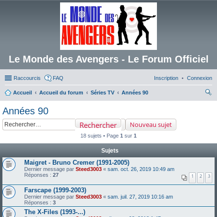
Le Monde des Avengers - Le Forum Officiel
Raccourcis
FAQ
Inscription
Connexion
Accueil
Accueil du forum
Séries TV
Années 90
ec
Années 90
her
Rechercher
Nouveau sujet
ch
18 sujets • Page
1
sur
1
er
Sujets
Maigret - Bruno Cremer (1991-2005)
Dernier message par
Steed3003
«
sam. oct. 26, 2019 10:49 am
Réponses :
27
1
2
3
Farscape (1999-2003)
Dernier message par
Steed3003
«
sam. juil. 27, 2019 10:16 am
Réponses :
3
The X-Files (1993-...)