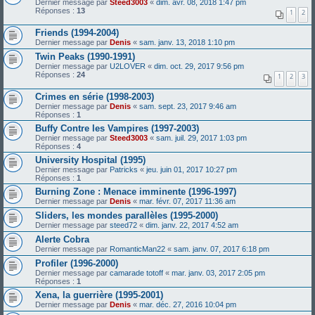
Dernier message par
Steed3003
«
dim. avr. 08, 2018 1:47 pm
Réponses :
13
1
2
Friends (1994-2004)
Dernier message par
Denis
«
sam. janv. 13, 2018 1:10 pm
Twin Peaks (1990-1991)
Dernier message par
U2LOVER
«
dim. oct. 29, 2017 9:56 pm
Réponses :
24
1
2
3
Crimes en série (1998-2003)
Dernier message par
Denis
«
sam. sept. 23, 2017 9:46 am
Réponses :
1
Buffy Contre les Vampires (1997-2003)
Dernier message par
Steed3003
«
sam. juil. 29, 2017 1:03 pm
Réponses :
4
University Hospital (1995)
Dernier message par
Patricks
«
jeu. juin 01, 2017 10:27 pm
Réponses :
1
Burning Zone : Menace imminente (1996-1997)
Dernier message par
Denis
«
mar. févr. 07, 2017 11:36 am
Sliders, les mondes parallèles (1995-2000)
Dernier message par
steed72
«
dim. janv. 22, 2017 4:52 am
Alerte Cobra
Dernier message par
RomanticMan22
«
sam. janv. 07, 2017 6:18 pm
Profiler (1996-2000)
Dernier message par
camarade totoff
«
mar. janv. 03, 2017 2:05 pm
Réponses :
1
Xena, la guerrière (1995-2001)
Dernier message par
Denis
«
mar. déc. 27, 2016 10:04 pm