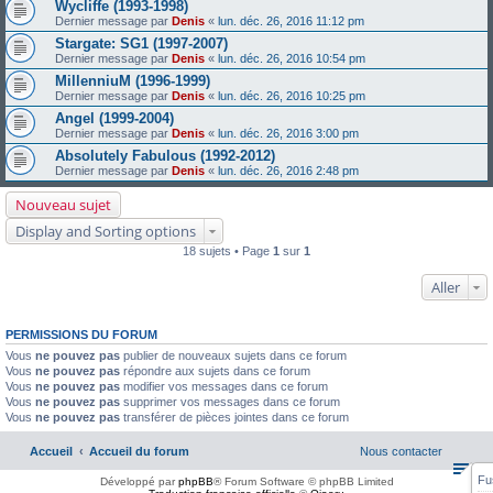
Wycliffe (1993-1998)
Dernier message par
Denis
«
lun. déc. 26, 2016 11:12 pm
Stargate: SG1 (1997-2007)
Dernier message par
Denis
«
lun. déc. 26, 2016 10:54 pm
MillenniuM (1996-1999)
Dernier message par
Denis
«
lun. déc. 26, 2016 10:25 pm
Angel (1999-2004)
Dernier message par
Denis
«
lun. déc. 26, 2016 3:00 pm
Absolutely Fabulous (1992-2012)
Dernier message par
Denis
«
lun. déc. 26, 2016 2:48 pm
Nouveau sujet
Display and Sorting options
18 sujets • Page
1
sur
1
Aller
PERMISSIONS DU FORUM
Vous
ne pouvez pas
publier de nouveaux sujets dans ce forum
Vous
ne pouvez pas
répondre aux sujets dans ce forum
Vous
ne pouvez pas
modifier vos messages dans ce forum
Vous
ne pouvez pas
supprimer vos messages dans ce forum
Vous
ne pouvez pas
transférer de pièces jointes dans ce forum
Accueil
Accueil du forum
Nous contacter
Fu
Développé par
phpBB
® Forum Software © phpBB Limited