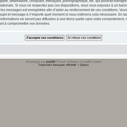
ire, diffamatoire, choquant, menaçant, pornographique, etc. qui pourrait transgres
ationale. Si vous ne respectez pas ces dispositions, vous vous exposez à un banniss
tous les messages est enregistrée afin d’aider au renforcement de ces conditions. Vou
l sujet et message à n’importe quel moment si nous estimons cela nécessaire. En tan
formations ne seront pas diffusées à une tierce partie sans votre consentement, n
sant à compromettre vos données.
Développé par
phpBB
® Forum Software © phpBB Limited
Traduction française officielle
©
Qiaeru