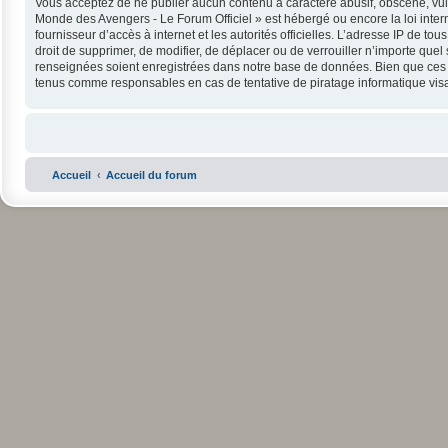
Vous acceptez de ne publier aucun contenu à caractère abusif, obscène, vulga
Monde des Avengers - Le Forum Officiel » est hébergé ou encore la loi intern
fournisseur d’accès à internet et les autorités officielles. L’adresse IP de 
droit de supprimer, de modifier, de déplacer ou de verrouiller n’importe que
renseignées soient enregistrées dans notre base de données. Bien que ces in
tenus comme responsables en cas de tentative de piratage informatique vi
Accueil
Accueil du forum