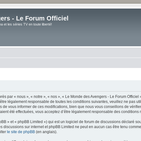
rs - Le Forum Officiel
et les séries TV en toute liberté!
ès par « nous », « notre », « nos », « Le Monde des Avengers - Le Forum Officiel »
tre légalement responsable de toutes les conditions suivantes, veuillez ne pas uti
de vous informer de ces modifications, bien que nous vous conseillons de vérifier 
ient été effectuées, vous acceptez d’être légalement responsable des conditions m
BB » et « phpBB Limited ») qui est un logiciel de forum de discussions déclaré so
er les discussions sur internet et phpBB Limited ne peut en aucun cas être tenu co
lter
le site de phpBB
(en anglais).