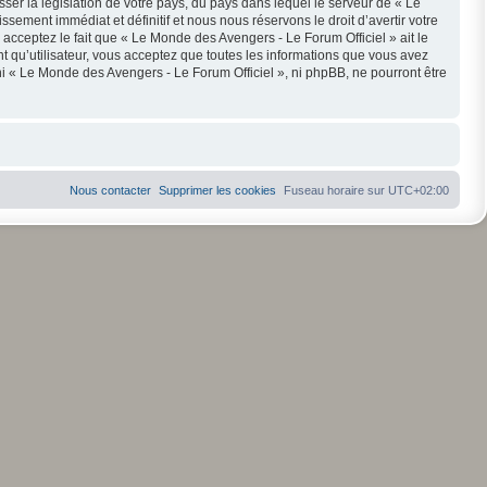
ser la législation de votre pays, du pays dans lequel le serveur de « Le
ement immédiat et définitif et nous nous réservons le droit d’avertir votre
s acceptez le fait que « Le Monde des Avengers - Le Forum Officiel » ait le
t qu’utilisateur, vous acceptez que toutes les informations que vous avez
i « Le Monde des Avengers - Le Forum Officiel », ni phpBB, ne pourront être
Nous contacter
Supprimer les cookies
Fuseau horaire sur
UTC+02:00