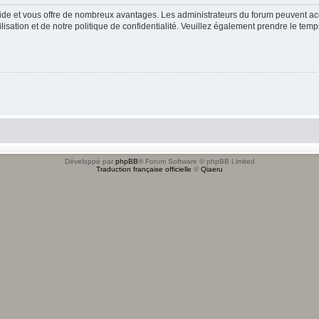
apide et vous offre de nombreux avantages. Les administrateurs du forum peuvent acc
lisation et de notre politique de confidentialité. Veuillez également prendre le temp
Développé par
phpBB
® Forum Software © phpBB Limited
Traduction française officielle
©
Qiaeru