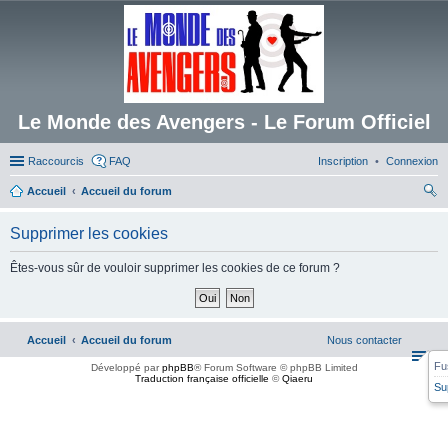
Le Monde des Avengers - Le Forum Officiel
Raccourcis
FAQ
Inscription
Connexion
Accueil
Accueil du forum
ec
Supprimer les cookies
her
ch
Êtes-vous sûr de vouloir supprimer les cookies de ce forum ?
er
Accueil
Accueil du forum
Nous contacter
Fu
Développé par
phpBB
® Forum Software © phpBB Limited
Traduction française officielle
©
Qiaeru
Su