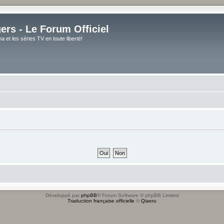
rs - Le Forum Officiel
et les séries TV en toute liberté!
Développé par
phpBB
® Forum Software © phpBB Limited
Traduction française officielle
©
Qiaeru