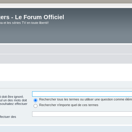
rs - Le Forum Officiel
et les séries TV en toute liberté!
 doit être ignoré.
Rechercher tous les termes ou utiliser une question comme élém
ul un des mots doit
souhaitez effectuer
Rechercher n’importe quel de ces termes
ffectuer des