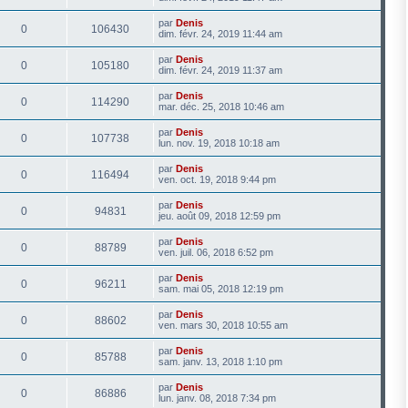
par
Denis
0
106430
dim. févr. 24, 2019 11:44 am
par
Denis
0
105180
dim. févr. 24, 2019 11:37 am
par
Denis
0
114290
mar. déc. 25, 2018 10:46 am
par
Denis
0
107738
lun. nov. 19, 2018 10:18 am
par
Denis
0
116494
ven. oct. 19, 2018 9:44 pm
par
Denis
0
94831
jeu. août 09, 2018 12:59 pm
par
Denis
0
88789
ven. juil. 06, 2018 6:52 pm
par
Denis
0
96211
sam. mai 05, 2018 12:19 pm
par
Denis
0
88602
ven. mars 30, 2018 10:55 am
par
Denis
0
85788
sam. janv. 13, 2018 1:10 pm
par
Denis
0
86886
lun. janv. 08, 2018 7:34 pm