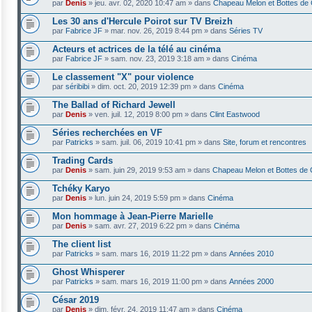
par
Denis
»
jeu. avr. 02, 2020 10:47 am
» dans
Chapeau Melon et Bottes de 
Les 30 ans d'Hercule Poirot sur TV Breizh
par
Fabrice JF
»
mar. nov. 26, 2019 8:44 pm
» dans
Séries TV
Acteurs et actrices de la télé au cinéma
par
Fabrice JF
»
sam. nov. 23, 2019 3:18 am
» dans
Cinéma
Le classement "X" pour violence
par
séribibi
»
dim. oct. 20, 2019 12:39 pm
» dans
Cinéma
The Ballad of Richard Jewell
par
Denis
»
ven. juil. 12, 2019 8:00 pm
» dans
Clint Eastwood
Séries recherchées en VF
par
Patricks
»
sam. juil. 06, 2019 10:41 pm
» dans
Site, forum et rencontres
Trading Cards
par
Denis
»
sam. juin 29, 2019 9:53 am
» dans
Chapeau Melon et Bottes de 
Tchéky Karyo
par
Denis
»
lun. juin 24, 2019 5:59 pm
» dans
Cinéma
Mon hommage à Jean-Pierre Marielle
par
Denis
»
sam. avr. 27, 2019 6:22 pm
» dans
Cinéma
The client list
par
Patricks
»
sam. mars 16, 2019 11:22 pm
» dans
Années 2010
Ghost Whisperer
par
Patricks
»
sam. mars 16, 2019 11:00 pm
» dans
Années 2000
César 2019
par
Denis
»
dim. févr. 24, 2019 11:47 am
» dans
Cinéma