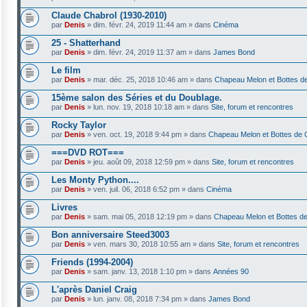
Claude Chabrol (1930-2010)
par
Denis
»
dim. févr. 24, 2019 11:44 am
» dans
Cinéma
25 - Shatterhand
par
Denis
»
dim. févr. 24, 2019 11:37 am
» dans
James Bond
Le film
par
Denis
»
mar. déc. 25, 2018 10:46 am
» dans
Chapeau Melon et Bottes de
15ème salon des Séries et du Doublage.
par
Denis
»
lun. nov. 19, 2018 10:18 am
» dans
Site, forum et rencontres
Rocky Taylor
par
Denis
»
ven. oct. 19, 2018 9:44 pm
» dans
Chapeau Melon et Bottes de 
===DVD ROT===
par
Denis
»
jeu. août 09, 2018 12:59 pm
» dans
Site, forum et rencontres
Les Monty Python....
par
Denis
»
ven. juil. 06, 2018 6:52 pm
» dans
Cinéma
Livres
par
Denis
»
sam. mai 05, 2018 12:19 pm
» dans
Chapeau Melon et Bottes de
Bon anniversaire Steed3003
par
Denis
»
ven. mars 30, 2018 10:55 am
» dans
Site, forum et rencontres
Friends (1994-2004)
par
Denis
»
sam. janv. 13, 2018 1:10 pm
» dans
Années 90
L'après Daniel Craig
par
Denis
»
lun. janv. 08, 2018 7:34 pm
» dans
James Bond