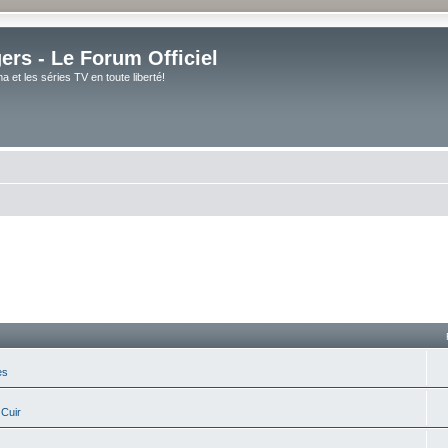
rs - Le Forum Officiel
et les séries TV en toute liberté!
es
 Cuir