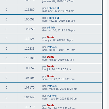
jeu. avr. 02, 2020 10:47 am
par
Fabrice JF
0
115280
mar. nov. 26, 2019 8:44 pm
par
Fabrice JF
0
106658
sam. nov. 23, 2019 3:18 am
par
séribibi
0
126858
dim. oct. 20, 2019 12:39 pm
par
Denis
0
113124
ven. juil. 12, 2019 8:00 pm
par
Patricks
0
110233
sam. juil. 06, 2019 10:41 pm
par
Denis
0
115108
sam. juin 29, 2019 9:53 am
par
Denis
0
108052
lun. juin 24, 2019 5:59 pm
par
Denis
0
106105
sam. avr. 27, 2019 6:22 pm
par
Patricks
0
107170
sam. mars 16, 2019 11:22 pm
par
Patricks
0
104942
sam. mars 16, 2019 11:00 pm
par
Denis
0
113713
dim. févr. 24, 2019 11:47 am