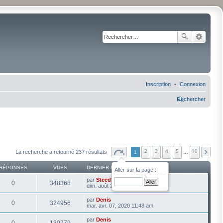
Inscription
Connexion
Rechercher
2
3
4
5
10
La recherche a retourné 237 résultats
1
…
RÉPONSES
VUES
DERNIER MESSAGE
Aller sur la page :
par
Steed3003
0
348368
dim. août 20, 2023 10:12 am
par
Denis
0
324956
mar. avr. 07, 2020 11:48 am
par
Denis
0
130779