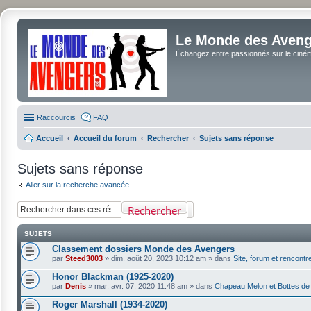
Le Monde des Avenge
Échangez entre passionnés sur le cinéma 
Raccourcis
FAQ
Accueil
Accueil du forum
Rechercher
Sujets sans réponse
Sujets sans réponse
Aller sur la recherche avancée
Rechercher
SUJETS
Classement dossiers Monde des Avengers
par
Steed3003
»
dim. août 20, 2023 10:12 am
» dans
Site, forum et rencontr
Honor Blackman (1925-2020)
par
Denis
»
mar. avr. 07, 2020 11:48 am
» dans
Chapeau Melon et Bottes de
Roger Marshall (1934-2020)