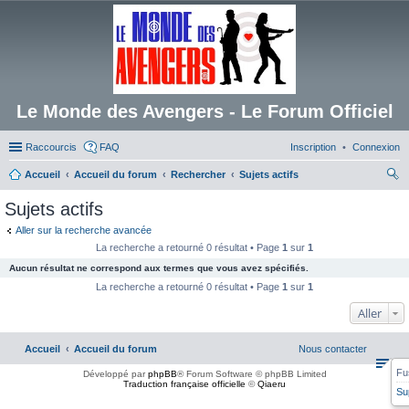
Le Monde des Avengers - Le Forum Officiel
Raccourcis
FAQ
Inscription
Connexion
Accueil
Accueil du forum
Rechercher
Sujets actifs
ec
Sujets actifs
her
Aller sur la recherche avancée
ch
La recherche a retourné 0 résultat • Page
1
sur
1
er
Aucun résultat ne correspond aux termes que vous avez spécifiés.
La recherche a retourné 0 résultat • Page
1
sur
1
Aller
Accueil
Accueil du forum
Nous contacter
Fu
Développé par
phpBB
® Forum Software © phpBB Limited
Traduction française officielle
©
Qiaeru
Su