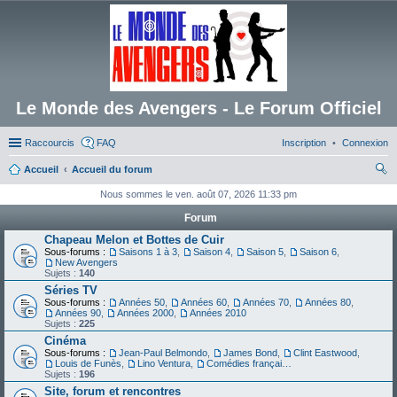
Le Monde des Avengers - Le Forum Officiel
Raccourcis
FAQ
Inscription
Connexion
Accueil
Accueil du forum
ec
Nous sommes le ven. août 07, 2026 11:33 pm
her
Forum
ch
Chapeau Melon et Bottes de Cuir
Sous-forums :
Saisons 1 à 3
,
Saison 4
,
Saison 5
,
Saison 6
,
er
New Avengers
Sujets :
140
Séries TV
Sous-forums :
Années 50
,
Années 60
,
Années 70
,
Années 80
,
Années 90
,
Années 2000
,
Années 2010
Sujets :
225
Cinéma
Sous-forums :
Jean-Paul Belmondo
,
James Bond
,
Clint Eastwood
,
Louis de Funès
,
Lino Ventura
,
Comédies françaises
Sujets :
196
Site, forum et rencontres