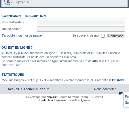
Sujets :
36
CONNEXION
•
INSCRIPTION
Nom d’utilisateur :
Mot de passe :
J’ai oublié mon mot de passe
Se souvenir de moi
QUI EST EN LIGNE ?
Au total, il y a
4022
utilisateurs en ligne :: 3 inscrits, 0 invisible et 4019 invités (selon le
nombre d’utilisateurs actifs des 60 dernières minutes)
Le nombre maximal d’utilisateurs en ligne simultanément a été de
40630
le lun. juin 01,
2026 5:15 am
STATISTIQUES
3553
messages •
633
sujets •
352
membres • Notre membre le plus récent est
Bristow
Accueil
Accueil du forum
Nous contacter
Fu
Développé par
phpBB
® Forum Software © phpBB Limited
Traduction française officielle
©
Qiaeru
Su