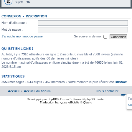
Sujets :
36
CONNEXION
•
INSCRIPTION
Nom d’utilisateur :
Mot de passe :
J’ai oublié mon mot de passe
Se souvenir de moi
QUI EST EN LIGNE ?
Au total, il y a
7310
utilisateurs en ligne :: 2 inscrits, 0 invisible et 7308 invités (selon le
nombre d’utilisateurs actifs des 60 dernières minutes)
Le nombre maximal d’utilisateurs en ligne simultanément a été de
40630
le lun. juin 01,
2026 5:15 am
STATISTIQUES
3553
messages •
633
sujets •
352
membres • Notre membre le plus récent est
Bristow
Accueil
Accueil du forum
Nous contacter
Fu
Développé par
phpBB
® Forum Software © phpBB Limited
Traduction française officielle
©
Qiaeru
Su