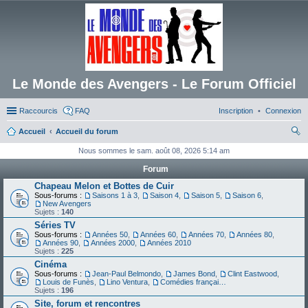
Le Monde des Avengers - Le Forum Officiel
Raccourcis
FAQ
Inscription
Connexion
Accueil
Accueil du forum
ec
Nous sommes le sam. août 08, 2026 5:14 am
her
Forum
ch
Chapeau Melon et Bottes de Cuir
Sous-forums :
Saisons 1 à 3
,
Saison 4
,
Saison 5
,
Saison 6
,
er
New Avengers
Sujets :
140
Séries TV
Sous-forums :
Années 50
,
Années 60
,
Années 70
,
Années 80
,
Années 90
,
Années 2000
,
Années 2010
Sujets :
225
Cinéma
Sous-forums :
Jean-Paul Belmondo
,
James Bond
,
Clint Eastwood
,
Louis de Funès
,
Lino Ventura
,
Comédies françaises
Sujets :
196
Site, forum et rencontres