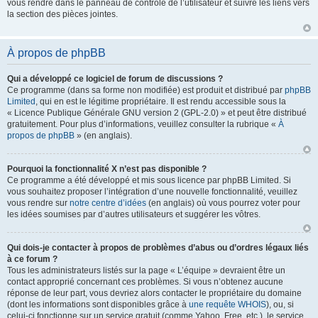
vous rendre dans le panneau de contrôle de l’utilisateur et suivre les liens vers
la section des pièces jointes.
À propos de phpBB
Qui a développé ce logiciel de forum de discussions ?
Ce programme (dans sa forme non modifiée) est produit et distribué par
phpBB
Limited
, qui en est le légitime propriétaire. Il est rendu accessible sous la
« Licence Publique Générale GNU version 2 (GPL-2.0) » et peut être distribué
gratuitement. Pour plus d’informations, veuillez consulter la rubrique «
À
propos de phpBB
» (en anglais).
Pourquoi la fonctionnalité X n’est pas disponible ?
Ce programme a été développé et mis sous licence par phpBB Limited. Si
vous souhaitez proposer l’intégration d’une nouvelle fonctionnalité, veuillez
vous rendre sur
notre centre d’idées
(en anglais) où vous pourrez voter pour
les idées soumises par d’autres utilisateurs et suggérer les vôtres.
Qui dois-je contacter à propos de problèmes d’abus ou d’ordres légaux liés
à ce forum ?
Tous les administrateurs listés sur la page « L’équipe » devraient être un
contact approprié concernant ces problèmes. Si vous n’obtenez aucune
réponse de leur part, vous devriez alors contacter le propriétaire du domaine
(dont les informations sont disponibles grâce à
une requête WHOIS
), ou, si
celui-ci fonctionne sur un service gratuit (comme Yahoo, Free, etc.), le service