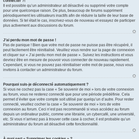
connecter ?!
Il est possible qu’un administrateur ait désactivé ou supprimé votre compte
pour une quelconque raison. De plus, beaucoup de forums suppriment
périodiquement les utilisateurs inactifs afin de réduire la taille de leur base de
données. Si tel était le cas, inscrivez-vous de nouveau et essayez de participer
plus activement aux discussions du forum.
J’ai perdu mon mot de passe !
Pas de panique ! Bien que votre mot de passe ne puisse pas être récupéré, il
peut facilement être réinitialisé. Veuillez vous rendre sur la page de connexion
et cliquer sur « J’ai perdu mon mot de passe ». Suivez les instructions et vous
devriez être en mesure de pouvoir vous connecter de nouveau rapidement.
Cependant, si vous ne pouvez pas réinitialiser votre mot de passe, nous vous
invitons à contacter un administrateur du forum.
Pourquoi suis-je déconnecté automatiquement ?
Si vous ne cochez pas la case « Se souvenir de moi » lors de votre connexion
au forum, vous ne resterez connecté que pour une période prédéfinie. Cela
permet d’éviter que votre compte soit utilisé par quelqu’un d’autre. Pour rester
connecté, veuillez cocher la case « Se souvenir de moi » lors de votre
connexion au forum. Ceci n’est pas recommandé si vous accédez au forum
depuis un ordinateur public, comme une librairie, un cybercafé, une université,
etc. Si vous n’arrivez pas à trouver cette case à cocher, il est probable qu’un
administrateur du forum ait désactivé cette fonctionnalité.
À quoi sert « Supprimer les cookies » ?