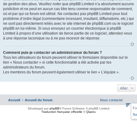
de gestion des abus. Veuillez noter que phpBB Limited n’a absolument aucune
juridiction et ne peut en aucun cas être tenu comme responsable de comment,
où et par qui ce forum est utilisé. Ne contactez pas phpBB Limited pour tout
problème d’ordre légal (commentaire incessant, insultant, diffamatoire, etc.) qui
ne sont pas directement reliés avec le site internet de phpBB.com ou le logiciel
phpBB en lui-même. Si vous envoyez un courrier électronique à phpBB
Limited à propos d’une utilisation de tierce partie de ce logiciel, attendez-vous
à une réponse laconique ou à ne pas recevoir de réponse.
Comment puis-je contacter un administrateur du forum ?
Tous les utilisateurs du forum peuvent utiliser le formulaire disponible sur le
lien « Nous contacter » si cette fonctionnalité a été activée par les
administrateurs du forum.
Les membres du forum peuvent également utiliser le lien « L’équipe ».
Aller
Accueil
Accueil du forum
Nous contacter
Fu
Développé par
phpBB
® Forum Software © phpBB Limited
Traduction française officielle
©
Qiaeru
Su