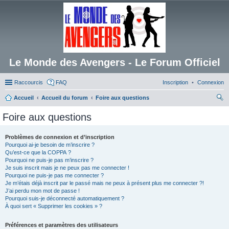
Le Monde des Avengers - Le Forum Officiel
Raccourcis
FAQ
Inscription
Connexion
Accueil
Accueil du forum
Foire aux questions
ec
Foire aux questions
her
ch
Problèmes de connexion et d’inscription
Pourquoi ai-je besoin de m’inscrire ?
er
Qu’est-ce que la COPPA ?
Pourquoi ne puis-je pas m’inscrire ?
Je suis inscrit mais je ne peux pas me connecter !
Pourquoi ne puis-je pas me connecter ?
Je m’étais déjà inscrit par le passé mais ne peux à présent plus me connecter ?!
J’ai perdu mon mot de passe !
Pourquoi suis-je déconnecté automatiquement ?
À quoi sert « Supprimer les cookies » ?
Préférences et paramètres des utilisateurs