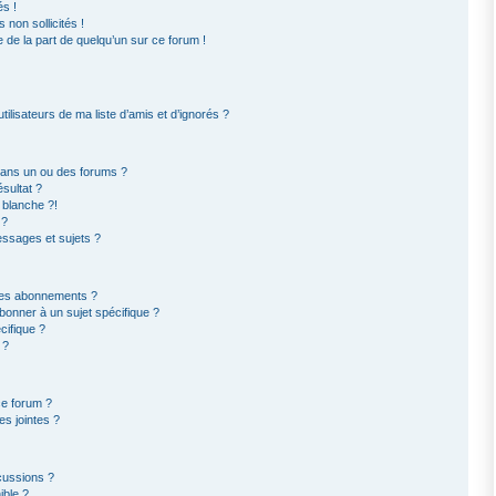
s !
non sollicités !
e de la part de quelqu’un sur ce forum !
ilisateurs de ma liste d’amis et d’ignorés ?
dans un ou des forums ?
sultat ?
 blanche ?!
 ?
ssages et sujets ?
t les abonnements ?
bonner à un sujet spécifique ?
ifique ?
 ?
ce forum ?
s jointes ?
cussions ?
ible ?