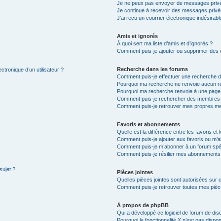
Je ne peux pas envoyer de messages privé
Je continue à recevoir des messages privés 
J’ai reçu un courrier électronique indésirabl
Amis et ignorés
À quoi sert ma liste d’amis et d’ignorés ?
Comment puis-je ajouter ou supprimer des ut
Recherche dans les forums
ctronique d’un utilisateur ?
Comment puis-je effectuer une recherche 
Pourquoi ma recherche ne renvoie aucun ré
Pourquoi ma recherche renvoie à une page
Comment puis-je rechercher des membres
Comment puis-je retrouver mes propres me
Favoris et abonnements
Quelle est la différence entre les favoris e
Comment puis-je ajouter aux favoris ou m’a
Comment puis-je m’abonner à un forum spéc
Comment puis-je résilier mes abonnements
sujet ?
Pièces jointes
Quelles pièces jointes sont autorisées sur 
Comment puis-je retrouver toutes mes pièce
À propos de phpBB
Qui a développé ce logiciel de forum de dis
Pourquoi la fonctionnalité X n’est pas dispon