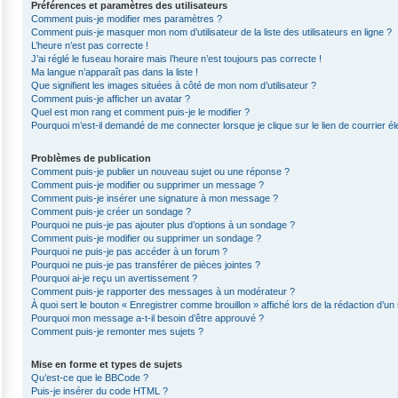
Préférences et paramètres des utilisateurs
Comment puis-je modifier mes paramètres ?
Comment puis-je masquer mon nom d’utilisateur de la liste des utilisateurs en ligne ?
L’heure n’est pas correcte !
J’ai réglé le fuseau horaire mais l’heure n’est toujours pas correcte !
Ma langue n’apparaît pas dans la liste !
Que signifient les images situées à côté de mon nom d’utilisateur ?
Comment puis-je afficher un avatar ?
Quel est mon rang et comment puis-je le modifier ?
Pourquoi m’est-il demandé de me connecter lorsque je clique sur le lien de courrier éle
Problèmes de publication
Comment puis-je publier un nouveau sujet ou une réponse ?
Comment puis-je modifier ou supprimer un message ?
Comment puis-je insérer une signature à mon message ?
Comment puis-je créer un sondage ?
Pourquoi ne puis-je pas ajouter plus d’options à un sondage ?
Comment puis-je modifier ou supprimer un sondage ?
Pourquoi ne puis-je pas accéder à un forum ?
Pourquoi ne puis-je pas transférer de pièces jointes ?
Pourquoi ai-je reçu un avertissement ?
Comment puis-je rapporter des messages à un modérateur ?
À quoi sert le bouton « Enregistrer comme brouillon » affiché lors de la rédaction d’un 
Pourquoi mon message a-t-il besoin d’être approuvé ?
Comment puis-je remonter mes sujets ?
Mise en forme et types de sujets
Qu’est-ce que le BBCode ?
Puis-je insérer du code HTML ?