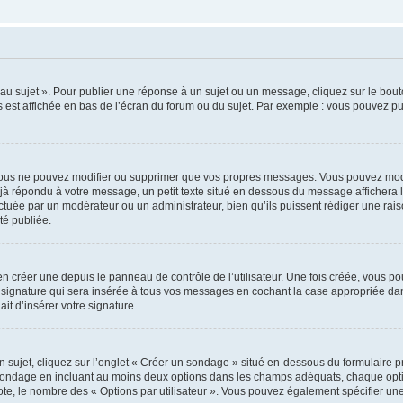
u sujet ». Pour publier une réponse à un sujet ou un message, cliquez sur le bouto
 est affichée en bas de l’écran du forum ou du sujet. Par exemple : vous pouvez p
ous ne pouvez modifier ou supprimer que vos propres messages. Vous pouvez modi
déjà répondu à votre message, un petit texte situé en dessous du message affichera l
ffectuée par un modérateur ou un administrateur, bien qu’ils puissent rédiger une rais
é publiée.
 créer une depuis le panneau de contrôle de l’utilisateur. Une fois créée, vous po
 signature qui sera insérée à tous vos messages en cochant la case appropriée dans 
it d’insérer votre signature.
jet, cliquez sur l’onglet « Créer un sondage » situé en-dessous du formulaire prin
 sondage en incluant au moins deux options dans les champs adéquats, chaque optio
ote, le nombre des « Options par utilisateur ». Vous pouvez également spécifier une l