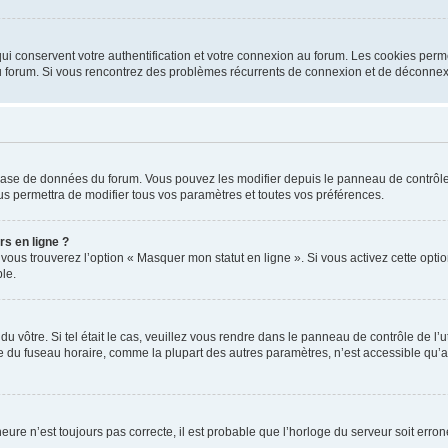
i conservent votre authentification et votre connexion au forum. Les cookies perme
r du forum. Si vous rencontrez des problèmes récurrents de connexion et de déconne
a base de données du forum. Vous pouvez les modifier depuis le panneau de contrôle d
us permettra de modifier tous vos paramètres et toutes vos préférences.
rs en ligne ?
 vous trouverez l’option « Masquer mon statut en ligne ». Si vous activez cette opt
le.
 du vôtre. Si tel était le cas, veuillez vous rendre dans le panneau de contrôle de l’
du fuseau horaire, comme la plupart des autres paramètres, n’est accessible qu’aux ut
heure n’est toujours pas correcte, il est probable que l’horloge du serveur soit err