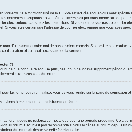
ient corrects. Si la fonctionnalité de la COPPA est activée et que vous avez spécifié
es nouvelles inscriptions doivent être activées, soit par vous-même ou soit par un 
courrier électronique, consultez les instructions. Si vous ne recevez pas de courrie
rriel. Si vous êtes certain que l’adresse de courrier électronique que vous avez spéc
nom d’utilisateur et votre mot de passe soient corrects. Si tel est le cas, contacte
configuration et qu’il soit nécessaire de la corriger.
ecter ?!
pour une quelconque raison. De plus, beaucoup de forums suppriment périodiquement 
activement aux discussions du forum.
peut facilement être réinitialisé. Veuillez vous rendre sur la page de connexion et 
 invitons à contacter un administrateur du forum.
n au forum, vous ne resterez connecté que pour une période prédéfinie. Cela permet 
exion au forum. Ceci n’est pas recommandé si vous accédez au forum depuis un ordin
strateur du forum ait désactivé cette fonctionnalité.