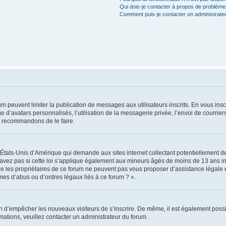
Qui dois-je contacter à propos de problèmes
Comment puis-je contacter un administrate
rum peuvent limiter la publication de messages aux utilisateurs inscrits. En vous in
e d’avatars personnalisés, l’utilisation de la messagerie privée, l’envoi de courriers
us recommandons de le faire.
s États-Unis d’Amérique qui demande aux sites internet collectant potentiellement
avez pas si cette loi s’applique également aux mineurs âgés de moins de 13 ans ins
ue les propriétaires de ce forum ne peuvent pas vous proposer d’assistance légale e
èmes d’abus ou d’ordres légaux liés à ce forum ? ».
afin d’empêcher les nouveaux visiteurs de s’inscrire. De même, il est également possi
ormations, veuillez contacter un administrateur du forum.