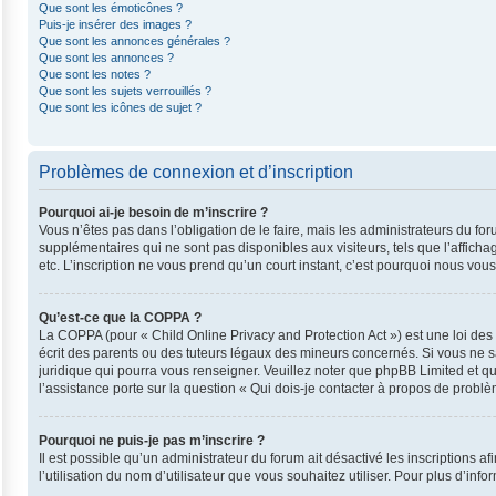
Que sont les émoticônes ?
Puis-je insérer des images ?
Que sont les annonces générales ?
Que sont les annonces ?
Que sont les notes ?
Que sont les sujets verrouillés ?
Que sont les icônes de sujet ?
Problèmes de connexion et d’inscription
Pourquoi ai-je besoin de m’inscrire ?
Vous n’êtes pas dans l’obligation de le faire, mais les administrateurs du fo
supplémentaires qui ne sont pas disponibles aux visiteurs, tels que l’affichag
etc. L’inscription ne vous prend qu’un court instant, c’est pourquoi nous vo
Qu’est-ce que la COPPA ?
La COPPA (pour « Child Online Privacy and Protection Act ») est une loi de
écrit des parents ou des tuteurs légaux des mineurs concernés. Si vous ne s
juridique qui pourra vous renseigner. Veuillez noter que phpBB Limited et q
l’assistance porte sur la question « Qui dois-je contacter à propos de probl
Pourquoi ne puis-je pas m’inscrire ?
Il est possible qu’un administrateur du forum ait désactivé les inscriptions 
l’utilisation du nom d’utilisateur que vous souhaitez utiliser. Pour plus d’inf