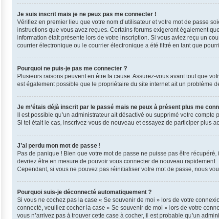
Je suis inscrit mais je ne peux pas me connecter !
Vérifiez en premier lieu que votre nom d’utilisateur et votre mot de passe so
instructions que vous avez reçues. Certains forums exigeront également que l
information était présente lors de votre inscription. Si vous aviez reçu un 
courrier électronique ou le courrier électronique a été filtré en tant que pou
Pourquoi ne puis-je pas me connecter ?
Plusieurs raisons peuvent en être la cause. Assurez-vous avant tout que votre 
est également possible que le propriétaire du site internet ait un problème de 
Je m’étais déjà inscrit par le passé mais ne peux à présent plus me conn
Il est possible qu’un administrateur ait désactivé ou supprimé votre compte 
Si tel était le cas, inscrivez-vous de nouveau et essayez de participer plus 
J’ai perdu mon mot de passe !
Pas de panique ! Bien que votre mot de passe ne puisse pas être récupéré, il 
devriez être en mesure de pouvoir vous connecter de nouveau rapidement.
Cependant, si vous ne pouvez pas réinitialiser votre mot de passe, nous vous
Pourquoi suis-je déconnecté automatiquement ?
Si vous ne cochez pas la case « Se souvenir de moi » lors de votre connexio
connecté, veuillez cocher la case « Se souvenir de moi » lors de votre conn
vous n’arrivez pas à trouver cette case à cocher, il est probable qu’un admini