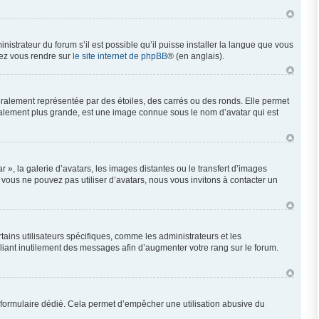
nistrateur du forum s’il est possible qu’il puisse installer la langue que vous
llez vous rendre sur
le site internet de phpBB
® (en anglais).
éralement représentée par des étoiles, des carrés ou des ronds. Elle permet
néralement plus grande, est une image connue sous le nom d’avatar qui est
 », la galerie d’avatars, les images distantes ou le transfert d’images
i vous ne pouvez pas utiliser d’avatars, nous vous invitons à contacter un
ains utilisateurs spécifiques, comme les administrateurs et les
liant inutilement des messages afin d’augmenter votre rang sur le forum.
 un formulaire dédié. Cela permet d’empêcher une utilisation abusive du