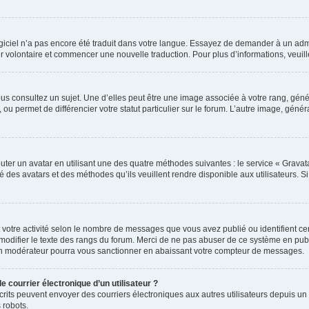
 logiciel n’a pas encore été traduit dans votre langue. Essayez de demander à un admi
ter volontaire et commencer une nouvelle traduction. Pour plus d’informations, veui
us consultez un sujet. Une d’elles peut être une image associée à votre rang, gén
ou permet de différencier votre statut particulier sur le forum. L’autre image, gé
uter un avatar en utilisant une des quatre méthodes suivantes : le service « Gravatar
é des avatars et des méthodes qu’ils veuillent rendre disponible aux utilisateurs. S
 votre activité selon le nombre de messages que vous avez publié ou identifient cert
modifier le texte des rangs du forum. Merci de ne pas abuser de ce système en pub
un modérateur pourra vous sanctionner en abaissant votre compteur de messages.
e courrier électronique d’un utilisateur ?
 inscrits peuvent envoyer des courriers électroniques aux autres utilisateurs depuis
 robots.