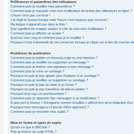
Préférences et paramètres des utilisateurs
Comment puis-je modifier mes paramètres ?
Comment puis-je masquer mon nom d’utilisateur de la liste des utilisateurs en ligne ?
L’heure n’est pas correcte !
J’ai réglé le fuseau horaire mais l’heure n’est toujours pas correcte !
Ma langue n’apparaît pas dans la liste !
Que signifient les images situées à côté de mon nom d’utilisateur ?
Comment puis-je afficher un avatar ?
Quel est mon rang et comment puis-je le modifier ?
Pourquoi m’est-il demandé de me connecter lorsque je clique sur le lien de courrier éle
Problèmes de publication
Comment puis-je publier un nouveau sujet ou une réponse ?
Comment puis-je modifier ou supprimer un message ?
Comment puis-je insérer une signature à mon message ?
Comment puis-je créer un sondage ?
Pourquoi ne puis-je pas ajouter plus d’options à un sondage ?
Comment puis-je modifier ou supprimer un sondage ?
Pourquoi ne puis-je pas accéder à un forum ?
Pourquoi ne puis-je pas transférer de pièces jointes ?
Pourquoi ai-je reçu un avertissement ?
Comment puis-je rapporter des messages à un modérateur ?
À quoi sert le bouton « Enregistrer comme brouillon » affiché lors de la rédaction d’un 
Pourquoi mon message a-t-il besoin d’être approuvé ?
Comment puis-je remonter mes sujets ?
Mise en forme et types de sujets
Qu’est-ce que le BBCode ?
Puis-je insérer du code HTML ?