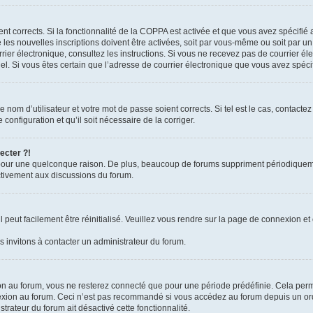
ient corrects. Si la fonctionnalité de la COPPA est activée et que vous avez spécifié
es nouvelles inscriptions doivent être activées, soit par vous-même ou soit par un 
courrier électronique, consultez les instructions. Si vous ne recevez pas de courrie
rriel. Si vous êtes certain que l’adresse de courrier électronique que vous avez spéc
nom d’utilisateur et votre mot de passe soient corrects. Si tel est le cas, contacte
configuration et qu’il soit nécessaire de la corriger.
ecter ?!
pour une quelconque raison. De plus, beaucoup de forums suppriment périodiquement 
activement aux discussions du forum.
peut facilement être réinitialisé. Veuillez vous rendre sur la page de connexion et 
 invitons à contacter un administrateur du forum.
n au forum, vous ne resterez connecté que pour une période prédéfinie. Cela permet 
exion au forum. Ceci n’est pas recommandé si vous accédez au forum depuis un ordin
strateur du forum ait désactivé cette fonctionnalité.