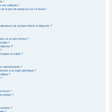
s !
non sollicités !
e de la part de quelqu’un sur ce forum !
ilisateurs de ma liste d’amis et d’ignorés ?
dans un ou des forums ?
sultat ?
 blanche ?!
 ?
ssages et sujets ?
t les abonnements ?
bonner à un sujet spécifique ?
ifique ?
 ?
ce forum ?
s jointes ?
cussions ?
ible ?