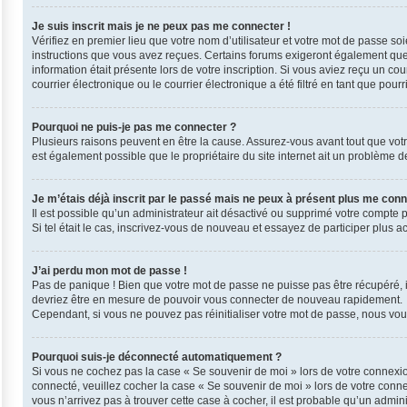
Je suis inscrit mais je ne peux pas me connecter !
Vérifiez en premier lieu que votre nom d’utilisateur et votre mot de passe so
instructions que vous avez reçues. Certains forums exigeront également que l
information était présente lors de votre inscription. Si vous aviez reçu un 
courrier électronique ou le courrier électronique a été filtré en tant que pou
Pourquoi ne puis-je pas me connecter ?
Plusieurs raisons peuvent en être la cause. Assurez-vous avant tout que votre 
est également possible que le propriétaire du site internet ait un problème de 
Je m’étais déjà inscrit par le passé mais ne peux à présent plus me conn
Il est possible qu’un administrateur ait désactivé ou supprimé votre compte 
Si tel était le cas, inscrivez-vous de nouveau et essayez de participer plus 
J’ai perdu mon mot de passe !
Pas de panique ! Bien que votre mot de passe ne puisse pas être récupéré, il 
devriez être en mesure de pouvoir vous connecter de nouveau rapidement.
Cependant, si vous ne pouvez pas réinitialiser votre mot de passe, nous vous
Pourquoi suis-je déconnecté automatiquement ?
Si vous ne cochez pas la case « Se souvenir de moi » lors de votre connexio
connecté, veuillez cocher la case « Se souvenir de moi » lors de votre conn
vous n’arrivez pas à trouver cette case à cocher, il est probable qu’un admini