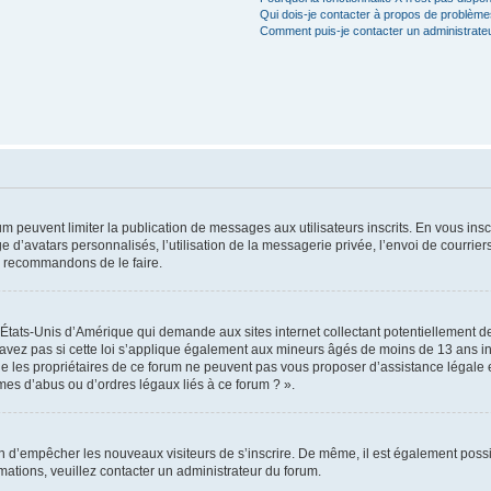
Qui dois-je contacter à propos de problèmes
Comment puis-je contacter un administrate
rum peuvent limiter la publication de messages aux utilisateurs inscrits. En vous in
e d’avatars personnalisés, l’utilisation de la messagerie privée, l’envoi de courriers
us recommandons de le faire.
s États-Unis d’Amérique qui demande aux sites internet collectant potentiellement
avez pas si cette loi s’applique également aux mineurs âgés de moins de 13 ans ins
ue les propriétaires de ce forum ne peuvent pas vous proposer d’assistance légale e
èmes d’abus ou d’ordres légaux liés à ce forum ? ».
afin d’empêcher les nouveaux visiteurs de s’inscrire. De même, il est également possi
ormations, veuillez contacter un administrateur du forum.