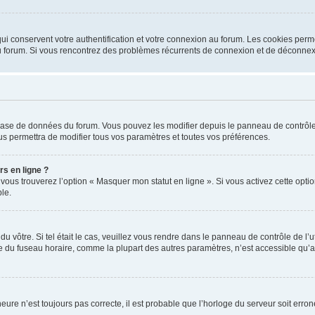
i conservent votre authentification et votre connexion au forum. Les cookies perme
r du forum. Si vous rencontrez des problèmes récurrents de connexion et de déconne
a base de données du forum. Vous pouvez les modifier depuis le panneau de contrôle d
us permettra de modifier tous vos paramètres et toutes vos préférences.
rs en ligne ?
 vous trouverez l’option « Masquer mon statut en ligne ». Si vous activez cette opt
le.
 du vôtre. Si tel était le cas, veuillez vous rendre dans le panneau de contrôle de l’
du fuseau horaire, comme la plupart des autres paramètres, n’est accessible qu’aux ut
heure n’est toujours pas correcte, il est probable que l’horloge du serveur soit err