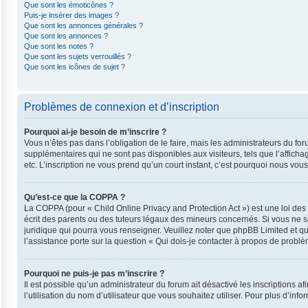
Que sont les émoticônes ?
Puis-je insérer des images ?
Que sont les annonces générales ?
Que sont les annonces ?
Que sont les notes ?
Que sont les sujets verrouillés ?
Que sont les icônes de sujet ?
Problèmes de connexion et d’inscription
Pourquoi ai-je besoin de m’inscrire ?
Vous n’êtes pas dans l’obligation de le faire, mais les administrateurs du fo
supplémentaires qui ne sont pas disponibles aux visiteurs, tels que l’affichag
etc. L’inscription ne vous prend qu’un court instant, c’est pourquoi nous vo
Qu’est-ce que la COPPA ?
La COPPA (pour « Child Online Privacy and Protection Act ») est une loi de
écrit des parents ou des tuteurs légaux des mineurs concernés. Si vous ne s
juridique qui pourra vous renseigner. Veuillez noter que phpBB Limited et q
l’assistance porte sur la question « Qui dois-je contacter à propos de probl
Pourquoi ne puis-je pas m’inscrire ?
Il est possible qu’un administrateur du forum ait désactivé les inscriptions 
l’utilisation du nom d’utilisateur que vous souhaitez utiliser. Pour plus d’inf