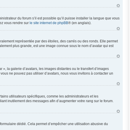
nistrateur du forum s’il est possible qu’il puisse installer la langue que vous
llez vous rendre sur
le site internet de phpBB
® (en anglais).
éralement représentée par des étoiles, des carrés ou des ronds. Elle permet
néralement plus grande, est une image connue sous le nom d’avatar qui est
 », la galerie d’avatars, les images distantes ou le transfert d’images
i vous ne pouvez pas utiliser d’avatars, nous vous invitons à contacter un
ains utilisateurs spécifiques, comme les administrateurs et les
liant inutilement des messages afin d’augmenter votre rang sur le forum.
 un formulaire dédié. Cela permet d’empêcher une utilisation abusive du