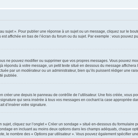
u sujet ». Pour publier une réponse à un sujet ou un message, cliquez sur le bouto
 est affichée en bas de l’écran du forum ou du sujet. Par exemple : vous pouvez p
ous ne pouvez modifier ou supprimer que vos propres messages. Vous pouvez modi
déjà répondu à votre message, un petit texte situé en dessous du message affichera l
ffectuée par un modérateur ou un administrateur, bien qu’ils puissent rédiger une rais
é publiée.
 créer une depuis le panneau de contrôle de l’utilisateur. Une fois créée, vous po
 signature qui sera insérée à tous vos messages en cochant la case appropriée dans 
it d’insérer votre signature.
jet, cliquez sur l’onglet « Créer un sondage » situé en-dessous du formulaire prin
 sondage en incluant au moins deux options dans les champs adéquats, chaque optio
ote, le nombre des « Options par utilisateur ». Vous pouvez également spécifier une l