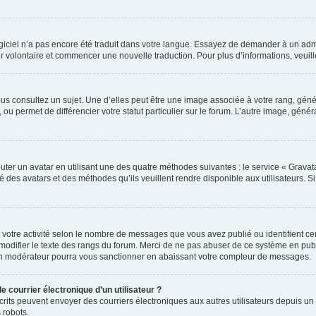
 logiciel n’a pas encore été traduit dans votre langue. Essayez de demander à un admi
ter volontaire et commencer une nouvelle traduction. Pour plus d’informations, veui
us consultez un sujet. Une d’elles peut être une image associée à votre rang, gén
ou permet de différencier votre statut particulier sur le forum. L’autre image, gé
uter un avatar en utilisant une des quatre méthodes suivantes : le service « Gravatar
é des avatars et des méthodes qu’ils veuillent rendre disponible aux utilisateurs. S
 votre activité selon le nombre de messages que vous avez publié ou identifient cert
modifier le texte des rangs du forum. Merci de ne pas abuser de ce système en pub
un modérateur pourra vous sanctionner en abaissant votre compteur de messages.
e courrier électronique d’un utilisateur ?
 inscrits peuvent envoyer des courriers électroniques aux autres utilisateurs depuis
 robots.