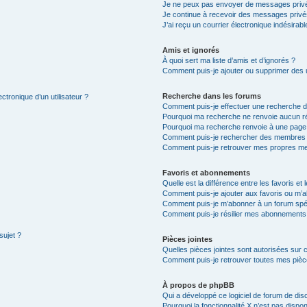
Je ne peux pas envoyer de messages privé
Je continue à recevoir des messages privés 
J’ai reçu un courrier électronique indésirabl
Amis et ignorés
À quoi sert ma liste d’amis et d’ignorés ?
Comment puis-je ajouter ou supprimer des ut
Recherche dans les forums
ctronique d’un utilisateur ?
Comment puis-je effectuer une recherche 
Pourquoi ma recherche ne renvoie aucun ré
Pourquoi ma recherche renvoie à une page
Comment puis-je rechercher des membres
Comment puis-je retrouver mes propres me
Favoris et abonnements
Quelle est la différence entre les favoris e
Comment puis-je ajouter aux favoris ou m’a
Comment puis-je m’abonner à un forum spéc
Comment puis-je résilier mes abonnements
sujet ?
Pièces jointes
Quelles pièces jointes sont autorisées sur 
Comment puis-je retrouver toutes mes pièce
À propos de phpBB
Qui a développé ce logiciel de forum de dis
Pourquoi la fonctionnalité X n’est pas dispon