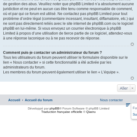
de gestion des abus. Veuillez noter que phpBB Limited n’a absolument aucune
juridiction et ne peut en aucun cas être tenu comme responsable de comment,
où et par qui ce forum est utilisé. Ne contactez pas phpBB Limited pour tout
problème d’ordre légal (commentaire incessant, insultant, diffamatoire, etc.) qui
ne sont pas directement reliés avec le site internet de phpBB.com ou le logiciel
phpBB en lui-même. Si vous envoyez un courrier électronique à phpBB
Limited à propos d’une utilisation de tierce partie de ce logiciel, attendez-vous
à une réponse laconique ou à ne pas recevoir de réponse.
Comment puis-je contacter un administrateur du forum ?
Tous les utilisateurs du forum peuvent utiliser le formulaire disponible sur le
lien « Nous contacter » si cette fonctionnalité a été activée par les
administrateurs du forum.
Les membres du forum peuvent également utiliser le lien « L’équipe ».
Aller
Accueil
Accueil du forum
Nous contacter
Fu
Développé par
phpBB
® Forum Software © phpBB Limited
Traduction française officielle
©
Qiaeru
Su