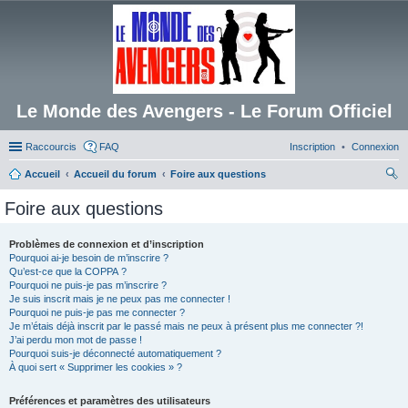
Le Monde des Avengers - Le Forum Officiel
Raccourcis
FAQ
Inscription
Connexion
Accueil
Accueil du forum
Foire aux questions
ec
Foire aux questions
her
ch
Problèmes de connexion et d’inscription
Pourquoi ai-je besoin de m’inscrire ?
er
Qu’est-ce que la COPPA ?
Pourquoi ne puis-je pas m’inscrire ?
Je suis inscrit mais je ne peux pas me connecter !
Pourquoi ne puis-je pas me connecter ?
Je m’étais déjà inscrit par le passé mais ne peux à présent plus me connecter ?!
J’ai perdu mon mot de passe !
Pourquoi suis-je déconnecté automatiquement ?
À quoi sert « Supprimer les cookies » ?
Préférences et paramètres des utilisateurs