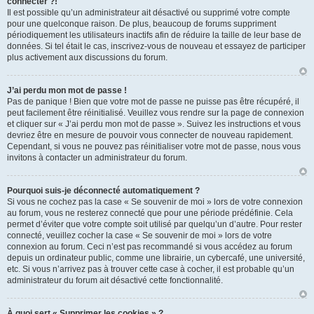
connecter ?!
Il est possible qu’un administrateur ait désactivé ou supprimé votre compte
pour une quelconque raison. De plus, beaucoup de forums suppriment
périodiquement les utilisateurs inactifs afin de réduire la taille de leur base de
données. Si tel était le cas, inscrivez-vous de nouveau et essayez de participer
plus activement aux discussions du forum.
J’ai perdu mon mot de passe !
Pas de panique ! Bien que votre mot de passe ne puisse pas être récupéré, il
peut facilement être réinitialisé. Veuillez vous rendre sur la page de connexion
et cliquer sur « J’ai perdu mon mot de passe ». Suivez les instructions et vous
devriez être en mesure de pouvoir vous connecter de nouveau rapidement.
Cependant, si vous ne pouvez pas réinitialiser votre mot de passe, nous vous
invitons à contacter un administrateur du forum.
Pourquoi suis-je déconnecté automatiquement ?
Si vous ne cochez pas la case « Se souvenir de moi » lors de votre connexion
au forum, vous ne resterez connecté que pour une période prédéfinie. Cela
permet d’éviter que votre compte soit utilisé par quelqu’un d’autre. Pour rester
connecté, veuillez cocher la case « Se souvenir de moi » lors de votre
connexion au forum. Ceci n’est pas recommandé si vous accédez au forum
depuis un ordinateur public, comme une librairie, un cybercafé, une université,
etc. Si vous n’arrivez pas à trouver cette case à cocher, il est probable qu’un
administrateur du forum ait désactivé cette fonctionnalité.
À quoi sert « Supprimer les cookies » ?