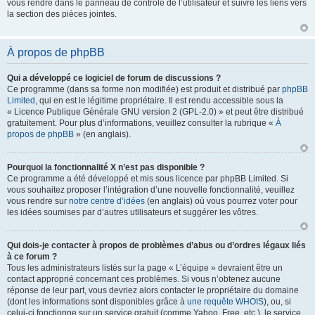
vous rendre dans le panneau de contrôle de l’utilisateur et suivre les liens vers
la section des pièces jointes.
À propos de phpBB
Qui a développé ce logiciel de forum de discussions ?
Ce programme (dans sa forme non modifiée) est produit et distribué par
phpBB
Limited
, qui en est le légitime propriétaire. Il est rendu accessible sous la
« Licence Publique Générale GNU version 2 (GPL-2.0) » et peut être distribué
gratuitement. Pour plus d’informations, veuillez consulter la rubrique «
À
propos de phpBB
» (en anglais).
Pourquoi la fonctionnalité X n’est pas disponible ?
Ce programme a été développé et mis sous licence par phpBB Limited. Si
vous souhaitez proposer l’intégration d’une nouvelle fonctionnalité, veuillez
vous rendre sur
notre centre d’idées
(en anglais) où vous pourrez voter pour
les idées soumises par d’autres utilisateurs et suggérer les vôtres.
Qui dois-je contacter à propos de problèmes d’abus ou d’ordres légaux liés
à ce forum ?
Tous les administrateurs listés sur la page « L’équipe » devraient être un
contact approprié concernant ces problèmes. Si vous n’obtenez aucune
réponse de leur part, vous devriez alors contacter le propriétaire du domaine
(dont les informations sont disponibles grâce à
une requête WHOIS
), ou, si
celui-ci fonctionne sur un service gratuit (comme Yahoo, Free, etc.), le service