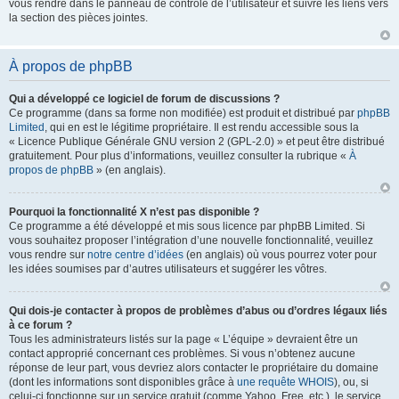
vous rendre dans le panneau de contrôle de l’utilisateur et suivre les liens vers
la section des pièces jointes.
À propos de phpBB
Qui a développé ce logiciel de forum de discussions ?
Ce programme (dans sa forme non modifiée) est produit et distribué par
phpBB
Limited
, qui en est le légitime propriétaire. Il est rendu accessible sous la
« Licence Publique Générale GNU version 2 (GPL-2.0) » et peut être distribué
gratuitement. Pour plus d’informations, veuillez consulter la rubrique «
À
propos de phpBB
» (en anglais).
Pourquoi la fonctionnalité X n’est pas disponible ?
Ce programme a été développé et mis sous licence par phpBB Limited. Si
vous souhaitez proposer l’intégration d’une nouvelle fonctionnalité, veuillez
vous rendre sur
notre centre d’idées
(en anglais) où vous pourrez voter pour
les idées soumises par d’autres utilisateurs et suggérer les vôtres.
Qui dois-je contacter à propos de problèmes d’abus ou d’ordres légaux liés
à ce forum ?
Tous les administrateurs listés sur la page « L’équipe » devraient être un
contact approprié concernant ces problèmes. Si vous n’obtenez aucune
réponse de leur part, vous devriez alors contacter le propriétaire du domaine
(dont les informations sont disponibles grâce à
une requête WHOIS
), ou, si
celui-ci fonctionne sur un service gratuit (comme Yahoo, Free, etc.), le service