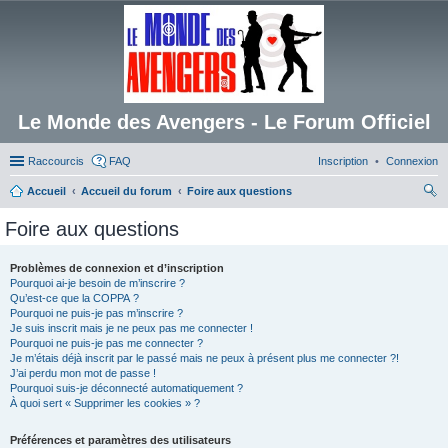
Le Monde des Avengers - Le Forum Officiel
Raccourcis
FAQ
Inscription
Connexion
Accueil
Accueil du forum
Foire aux questions
ec
Foire aux questions
her
ch
Problèmes de connexion et d’inscription
Pourquoi ai-je besoin de m’inscrire ?
er
Qu’est-ce que la COPPA ?
Pourquoi ne puis-je pas m’inscrire ?
Je suis inscrit mais je ne peux pas me connecter !
Pourquoi ne puis-je pas me connecter ?
Je m’étais déjà inscrit par le passé mais ne peux à présent plus me connecter ?!
J’ai perdu mon mot de passe !
Pourquoi suis-je déconnecté automatiquement ?
À quoi sert « Supprimer les cookies » ?
Préférences et paramètres des utilisateurs