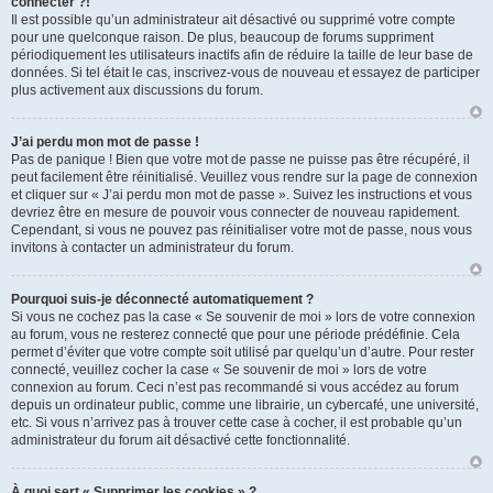
connecter ?!
Il est possible qu’un administrateur ait désactivé ou supprimé votre compte
pour une quelconque raison. De plus, beaucoup de forums suppriment
périodiquement les utilisateurs inactifs afin de réduire la taille de leur base de
données. Si tel était le cas, inscrivez-vous de nouveau et essayez de participer
plus activement aux discussions du forum.
J’ai perdu mon mot de passe !
Pas de panique ! Bien que votre mot de passe ne puisse pas être récupéré, il
peut facilement être réinitialisé. Veuillez vous rendre sur la page de connexion
et cliquer sur « J’ai perdu mon mot de passe ». Suivez les instructions et vous
devriez être en mesure de pouvoir vous connecter de nouveau rapidement.
Cependant, si vous ne pouvez pas réinitialiser votre mot de passe, nous vous
invitons à contacter un administrateur du forum.
Pourquoi suis-je déconnecté automatiquement ?
Si vous ne cochez pas la case « Se souvenir de moi » lors de votre connexion
au forum, vous ne resterez connecté que pour une période prédéfinie. Cela
permet d’éviter que votre compte soit utilisé par quelqu’un d’autre. Pour rester
connecté, veuillez cocher la case « Se souvenir de moi » lors de votre
connexion au forum. Ceci n’est pas recommandé si vous accédez au forum
depuis un ordinateur public, comme une librairie, un cybercafé, une université,
etc. Si vous n’arrivez pas à trouver cette case à cocher, il est probable qu’un
administrateur du forum ait désactivé cette fonctionnalité.
À quoi sert « Supprimer les cookies » ?