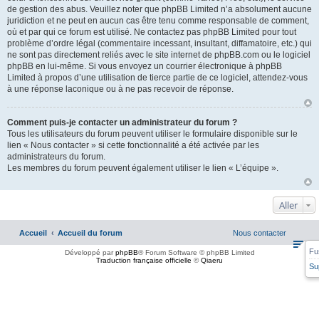
de gestion des abus. Veuillez noter que phpBB Limited n’a absolument aucune
juridiction et ne peut en aucun cas être tenu comme responsable de comment,
où et par qui ce forum est utilisé. Ne contactez pas phpBB Limited pour tout
problème d’ordre légal (commentaire incessant, insultant, diffamatoire, etc.) qui
ne sont pas directement reliés avec le site internet de phpBB.com ou le logiciel
phpBB en lui-même. Si vous envoyez un courrier électronique à phpBB
Limited à propos d’une utilisation de tierce partie de ce logiciel, attendez-vous
à une réponse laconique ou à ne pas recevoir de réponse.
Comment puis-je contacter un administrateur du forum ?
Tous les utilisateurs du forum peuvent utiliser le formulaire disponible sur le
lien « Nous contacter » si cette fonctionnalité a été activée par les
administrateurs du forum.
Les membres du forum peuvent également utiliser le lien « L’équipe ».
Aller
Accueil
Accueil du forum
Nous contacter
Fu
Développé par
phpBB
® Forum Software © phpBB Limited
Traduction française officielle
©
Qiaeru
Su