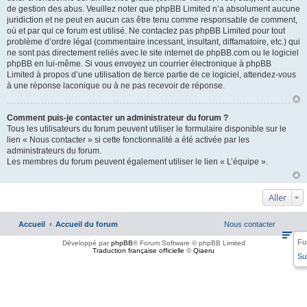
de gestion des abus. Veuillez noter que phpBB Limited n’a absolument aucune
juridiction et ne peut en aucun cas être tenu comme responsable de comment,
où et par qui ce forum est utilisé. Ne contactez pas phpBB Limited pour tout
problème d’ordre légal (commentaire incessant, insultant, diffamatoire, etc.) qui
ne sont pas directement reliés avec le site internet de phpBB.com ou le logiciel
phpBB en lui-même. Si vous envoyez un courrier électronique à phpBB
Limited à propos d’une utilisation de tierce partie de ce logiciel, attendez-vous
à une réponse laconique ou à ne pas recevoir de réponse.
Comment puis-je contacter un administrateur du forum ?
Tous les utilisateurs du forum peuvent utiliser le formulaire disponible sur le
lien « Nous contacter » si cette fonctionnalité a été activée par les
administrateurs du forum.
Les membres du forum peuvent également utiliser le lien « L’équipe ».
Aller
Accueil
Accueil du forum
Nous contacter
Fu
Développé par
phpBB
® Forum Software © phpBB Limited
Traduction française officielle
©
Qiaeru
Su