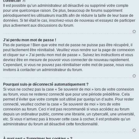
connecter ?!
Il est possible qu’un administrateur ait désactivé ou supprimé votre compte
pour une quelconque raison. De plus, beaucoup de forums suppriment
périodiquement les utilisateurs inactifs afin de réduire la taille de leur base de
données. Si tel était le cas, inscrivez-vous de nouveau et essayez de participer
plus activement aux discussions du forum.
J’ai perdu mon mot de passe !
Pas de panique ! Bien que votre mot de passe ne puisse pas être récupéré, il
peut facilement être réinitialisé. Veuillez vous rendre sur la page de connexion
et cliquer sur « J’ai perdu mon mot de passe ». Suivez les instructions et vous
devriez être en mesure de pouvoir vous connecter de nouveau rapidement.
Cependant, si vous ne pouvez pas réinitialiser votre mot de passe, nous vous
invitons à contacter un administrateur du forum.
Pourquoi suis-je déconnecté automatiquement ?
Si vous ne cochez pas la case « Se souvenir de moi » lors de votre connexion
au forum, vous ne resterez connecté que pour une période prédéfinie. Cela
permet d’éviter que votre compte soit utilisé par quelqu’un d’autre. Pour rester
connecté, veuillez cocher la case « Se souvenir de moi » lors de votre
connexion au forum. Ceci n’est pas recommandé si vous accédez au forum
depuis un ordinateur public, comme une librairie, un cybercafé, une université,
etc. Si vous n’arrivez pas à trouver cette case à cocher, il est probable qu’un
administrateur du forum ait désactivé cette fonctionnalité.
À quoi sert « Supprimer les cookies » ?