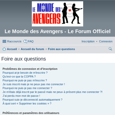
Le Monde des Avengers - Le Forum Officiel
Raccourcis
FAQ
Inscription
Connexion
Accueil
Accueil du forum
Foire aux questions
ec
Foire aux questions
her
ch
Problèmes de connexion et d’inscription
Pourquoi ai-je besoin de m’inscrire ?
er
Qu’est-ce que la COPPA ?
Pourquoi ne puis-je pas m’inscrire ?
Je suis inscrit mais je ne peux pas me connecter !
Pourquoi ne puis-je pas me connecter ?
Je m’étais déjà inscrit par le passé mais ne peux à présent plus me connecter ?!
J’ai perdu mon mot de passe !
Pourquoi suis-je déconnecté automatiquement ?
À quoi sert « Supprimer les cookies » ?
Préférences et paramètres des utilisateurs