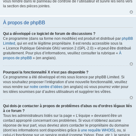
vous rendre dans le panneau de contrôle de l’utilisateur et suivre les liens vers
la section des pièces jointes.
À propos de phpBB
Qui a développé ce logiciel de forum de discussions ?
Ce programme (dans sa forme non modifiée) est produit et distribué par
phpBB
Limited
, qui en est le légitime propriétaire. Il est rendu accessible sous la
« Licence Publique Générale GNU version 2 (GPL-2.0) » et peut être distribué
gratuitement. Pour plus d’informations, veuillez consulter la rubrique «
À
propos de phpBB
» (en anglais).
Pourquoi la fonctionnalité X n’est pas disponible ?
Ce programme a été développé et mis sous licence par phpBB Limited. Si
vous souhaitez proposer l’intégration d’une nouvelle fonctionnalité, veuillez
vous rendre sur
notre centre d’idées
(en anglais) où vous pourrez voter pour
les idées soumises par d’autres utilisateurs et suggérer les vôtres.
Qui dois-je contacter à propos de problèmes d’abus ou d’ordres légaux liés
à ce forum ?
Tous les administrateurs listés sur la page « L’équipe » devraient être un
contact approprié concernant ces problèmes. Si vous n’obtenez aucune
réponse de leur part, vous devriez alors contacter le propriétaire du domaine
(dont les informations sont disponibles grâce à
une requête WHOIS
), ou, si
celui-ci fonctionne sur un service gratuit (comme Yahoo, Free, etc.), le service